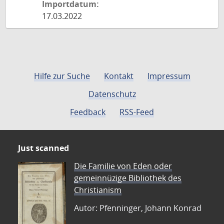
Importdatum:
17.03.2022
Hilfe zur Suche
Kontakt
Impressum
Datenschutz
Feedback
RSS-Feed
Just scanned
Die Familie von Eden oder
gemeinnüzige Bibliothek des
Christianism
Autor: Pfenninger, Johann Konrad