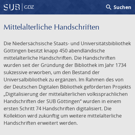
search
Suchen
GDZ
Mittelalterliche Handschriften
Die Niedersächsische Staats- und Universitätsbibliothek
Göttingen besitzt knapp 450 abendländische
mittelalterliche Handschriften. Die Handschriften
wurden seit der Gründung der Bibliothek im Jahr 1734
sukzessive erworben, um den Bestand der
Universalbibliothek zu ergänzen. Im Rahmen des von
der Deutschen Digitalen Bibliothek geförderten Projekts
„Digitalisierung der mittelalterlichen volkssprachlichen
Handschriften der SUB Göttingen“ wurden in einem
ersten Schritt 74 Handschriften digitalisiert. Die
Kollektion wird zukünftig um weitere mittelalterliche
Handschriften erweitert werden.