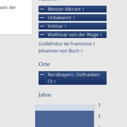
 von der
remove
Meister Albrant
1
remove
Unbekannt
1
remove
Volmar
1
remove
Walthisar von der Wage
1
Godefridus de Franconia
1
Johannes von Buch
1
Orte
remove
Nordbayern, Ostfranken
(?)
1
Jahre
1
1