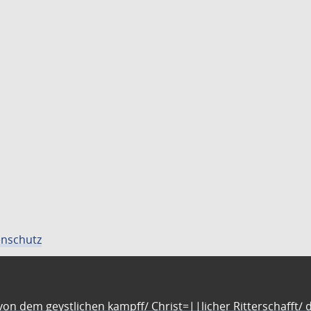
nschutz
n dem geystlichen kampff/ Christ=||licher Ritterschafft/ da