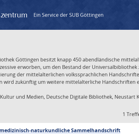
gszentrum
Ein Service der SUB Göttingen
liothek Göttingen besitzt knapp 450 abendländische mittela
ukzessive erworben, um den Bestand der Universalbibliothe
lisierung der mittelalterlichen volkssprachlichen Handschri
ion wird zukünftig um weitere mittelalterliche Handschriften
ultur und Medien, Deutsche Digitale Bibliothek, Neustart 
1 Treff
sch-medizinisch-naturkundliche Sammelhandschrift