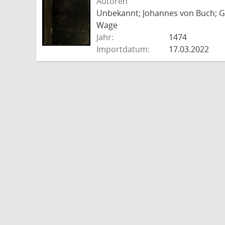
Autoren
Unbekannt; Johannes von Buch; Go
Wage
Jahr:
1474
Importdatum:
17.03.2022