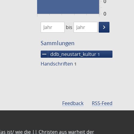
0
0
1474
1475
keyboard_arrow_right
bis
Suche
einschränke
Sammlungen
remove
ddb_neustart_kultur
1
Handschriften
1
Feedback
RSS-Feed
s ist/ wie die || Christen aus warheit der