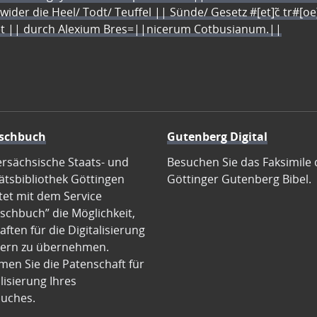
 wider die Heel/ Todt/ Teuffel || Sünde/ Gesetz #[et]c̃ tr#[o
let || durch Alexium Bres=||nicerum Cotbusianum.||
schbuch
Gutenberg Digital
ersächsische Staats- und
Besuchen Sie das Faksimile 
ätsbibliothek Göttingen
Göttinger Gutenberg Bibel.
tet mit dem Service
schbuch” die Möglichkeit,
ften für die Digitalisierung
ern zu übernehmen.
en Sie die Patenschaft für
alisierung Ihres
uches.