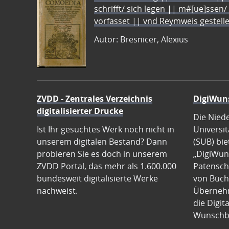
schrifft/ sich legen || m#[ue]ssen/
vorfasset || vnd Reymweis gestel
Autor: Bresnicer, Alexius
ZVDD - Zentrales Verzeichnis
DigiWun
digitalisierter Drucke
Die Nied
Ist Ihr gesuchtes Werk noch nicht in
Universit
unserem digitalen Bestand? Dann
(SUB) bie
probieren Sie es doch in unserem
„DigiWun
ZVDD Portal, das mehr als 1.600.000
Patenscha
bundesweit digitalisierte Werke
von Büch
nachweist.
Übernehm
die Digit
Wunschb