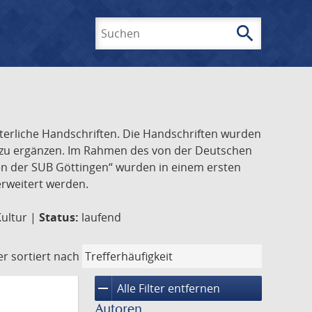
search
Suchen
lterliche Handschriften. Die Handschriften wurden
k zu ergänzen. Im Rahmen des von der Deutschen
ften der SUB Göttingen“ wurden in einem ersten
 erweitert werden.
Kultur |
Status:
laufend
er
sortiert nach
remove
Alle Filter entfernen
Autoren