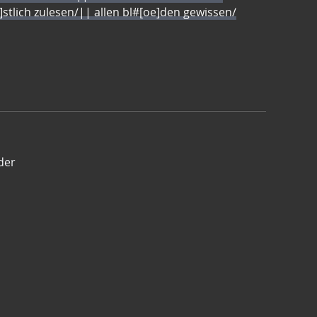
e]stlich zulesen/|| allen bl#[oe]den gewissen/
der