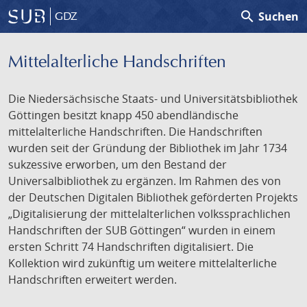
search
Suchen
GDZ
Mittelalterliche Handschriften
Die Niedersächsische Staats- und Universitätsbibliothek
Göttingen besitzt knapp 450 abendländische
mittelalterliche Handschriften. Die Handschriften
wurden seit der Gründung der Bibliothek im Jahr 1734
sukzessive erworben, um den Bestand der
Universalbibliothek zu ergänzen. Im Rahmen des von
der Deutschen Digitalen Bibliothek geförderten Projekts
„Digitalisierung der mittelalterlichen volkssprachlichen
Handschriften der SUB Göttingen“ wurden in einem
ersten Schritt 74 Handschriften digitalisiert. Die
Kollektion wird zukünftig um weitere mittelalterliche
Handschriften erweitert werden.