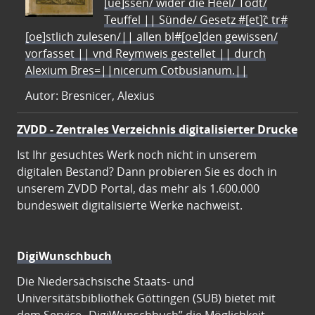
[ue]ssen/ wider die Heel/ Todt/
Teuffel || Sünde/ Gesetz #[et]c̃ tr#
[oe]stlich zulesen/|| allen bl#[oe]den gewissen/
vorfasset || vnd Reymweis gestellet || durch
Alexium Bres=||nicerum Cotbusianum.||
Autor: Bresnicer, Alexius
ZVDD - Zentrales Verzeichnis digitalisierter Drucke
Ist Ihr gesuchtes Werk noch nicht in unserem
digitalen Bestand? Dann probieren Sie es doch in
unserem ZVDD Portal, das mehr als 1.600.000
bundesweit digitalisierte Werke nachweist.
DigiWunschbuch
Die Niedersächsische Staats- und
Universitätsbibliothek Göttingen (SUB) bietet mit