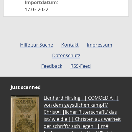
Importdatum:
17.03.2022
Hilfe zur Suche
Kontakt
Impressum
Datenschutz
Feedback
RSS-Feed
Just scanned
Lienhard Hirsing.|| COMOEDIA ||
von dem geystlichen kampff/
Christ=||licher Ritterschafft/ das
ist/ wie die || Christen aus warheit
der schrifft/ sich legen || m#