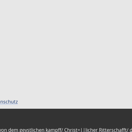
nschutz
n dem geystlichen kampff/ Christ=||licher Ritterschafft/ da