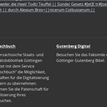
 wider die Heel/ Todt/ Teuffel || Sünde/ Gesetz #[et]c̃ tr#[o
let || durch Alexium Bres=||nicerum Cotbusianum.||
schbuch
Gutenberg Digital
ersächsische Staats- und
Besuchen Sie das Faksimile 
ätsbibliothek Göttingen
Göttinger Gutenberg Bibel.
tet mit dem Service
schbuch” die Möglichkeit,
ften für die Digitalisierung
ern zu übernehmen.
en Sie die Patenschaft für
alisierung Ihres
uches.