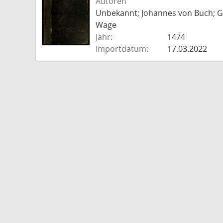
Autoren
Unbekannt; Johannes von Buch; Go
Wage
Jahr:
1474
Importdatum:
17.03.2022