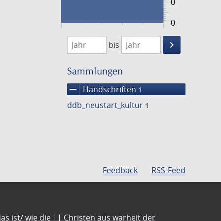
0
0
1474
1475
keyboard_arrow_right
bis
Suche
einschränke
Sammlungen
remove
Handschriften
1
ddb_neustart_kultur
1
Feedback
RSS-Feed
s ist/ wie die || Christen aus warheit der