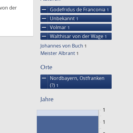
 von der
remove
Godefridus de Franconia
1
remove
Unbekannt
1
remove
Volmar
1
remove
Walthisar von der Wage
1
Johannes von Buch
1
Meister Albrant
1
Orte
remove
Nordbayern, Ostfranken
(?)
1
Jahre
1
1