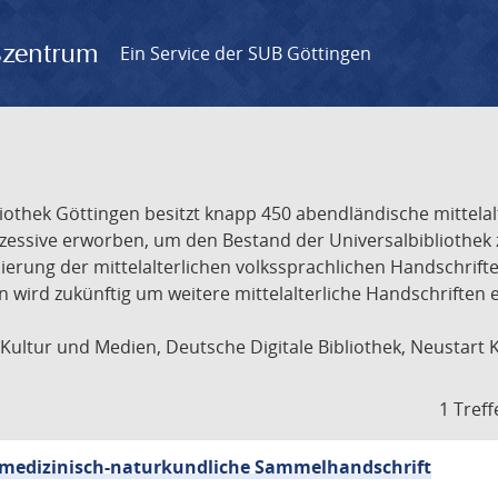
gszentrum
Ein Service der SUB Göttingen
liothek Göttingen besitzt knapp 450 abendländische mittela
ukzessive erworben, um den Bestand der Universalbibliothe
lisierung der mittelalterlichen volkssprachlichen Handschri
ion wird zukünftig um weitere mittelalterliche Handschriften
ultur und Medien, Deutsche Digitale Bibliothek, Neustart 
1 Treff
sch-medizinisch-naturkundliche Sammelhandschrift