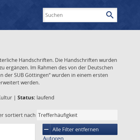
search
Suchen
lterliche Handschriften. Die Handschriften wurden
k zu ergänzen. Im Rahmen des von der Deutschen
ften der SUB Göttingen“ wurden in einem ersten
 erweitert werden.
Kultur |
Status:
laufend
er
sortiert nach
remove
Alle Filter entfernen
Autoren