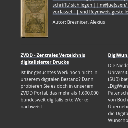
schrifft/ sich legen || m#[ue]ssen/
vorfasset || vnd Reymweis gestel
Autor: Bresnicer, Alexius
ZVDD - Zentrales Verzeichnis
DigiWun
digitalisierter Drucke
Die Nied
Ist Ihr gesuchtes Werk noch nicht in
Universit
unserem digitalen Bestand? Dann
(SUB) bie
probieren Sie es doch in unserem
„DigiWun
ZVDD Portal, das mehr als 1.600.000
Patenscha
bundesweit digitalisierte Werke
von Büch
nachweist.
Übernehm
die Digit
Wunschb