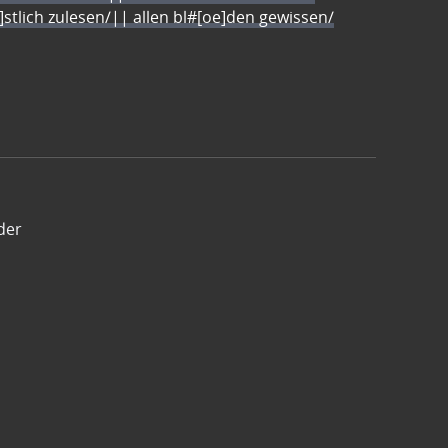
e]stlich zulesen/|| allen bl#[oe]den gewissen/
der