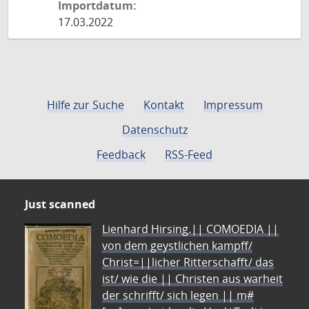
Importdatum:
17.03.2022
Hilfe zur Suche
Kontakt
Impressum
Datenschutz
Feedback
RSS-Feed
Just scanned
Lienhard Hirsing.|| COMOEDIA ||
von dem geystlichen kampff/
Christ=||licher Ritterschafft/ das
ist/ wie die || Christen aus warheit
der schrifft/ sich legen || m#