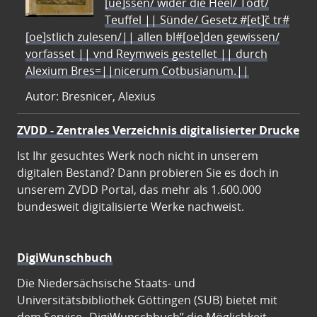
[ue]ssen/ wider die Heel/ Todt/
Teuffel || Sünde/ Gesetz #[et]c̃ tr#
[oe]stlich zulesen/|| allen bl#[oe]den gewissen/
vorfasset || vnd Reymweis gestellet || durch
Alexium Bres=||nicerum Cotbusianum.||
Autor: Bresnicer, Alexius
ZVDD - Zentrales Verzeichnis digitalisierter Drucke
Ist Ihr gesuchtes Werk noch nicht in unserem
digitalen Bestand? Dann probieren Sie es doch in
unserem ZVDD Portal, das mehr als 1.600.000
bundesweit digitalisierte Werke nachweist.
DigiWunschbuch
Die Niedersächsische Staats- und
Universitätsbibliothek Göttingen (SUB) bietet mit