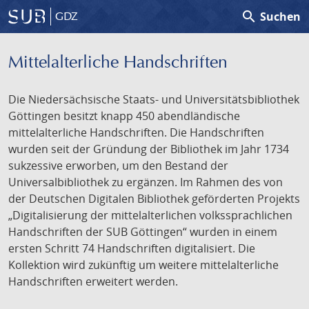
search
Suchen
GDZ
Mittelalterliche Handschriften
Die Niedersächsische Staats- und Universitätsbibliothek
Göttingen besitzt knapp 450 abendländische
mittelalterliche Handschriften. Die Handschriften
wurden seit der Gründung der Bibliothek im Jahr 1734
sukzessive erworben, um den Bestand der
Universalbibliothek zu ergänzen. Im Rahmen des von
der Deutschen Digitalen Bibliothek geförderten Projekts
„Digitalisierung der mittelalterlichen volkssprachlichen
Handschriften der SUB Göttingen“ wurden in einem
ersten Schritt 74 Handschriften digitalisiert. Die
Kollektion wird zukünftig um weitere mittelalterliche
Handschriften erweitert werden.