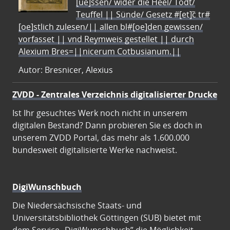
[ue]ssen/ wider die Heel/ Todt/
Teuffel || Sünde/ Gesetz #[et]c̃ tr#
[oe]stlich zulesen/|| allen bl#[oe]den gewissen/
vorfasset || vnd Reymweis gestellet || durch
Alexium Bres=||nicerum Cotbusianum.||
Autor: Bresnicer, Alexius
ZVDD - Zentrales Verzeichnis digitalisierter Drucke
Ist Ihr gesuchtes Werk noch nicht in unserem
digitalen Bestand? Dann probieren Sie es doch in
unserem ZVDD Portal, das mehr als 1.600.000
bundesweit digitalisierte Werke nachweist.
DigiWunschbuch
Die Niedersächsische Staats- und
Universitätsbibliothek Göttingen (SUB) bietet mit