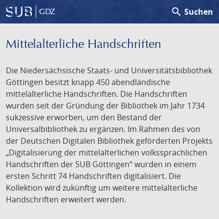
search
Suchen
GDZ
Mittelalterliche Handschriften
Die Niedersächsische Staats- und Universitätsbibliothek
Göttingen besitzt knapp 450 abendländische
mittelalterliche Handschriften. Die Handschriften
wurden seit der Gründung der Bibliothek im Jahr 1734
sukzessive erworben, um den Bestand der
Universalbibliothek zu ergänzen. Im Rahmen des von
der Deutschen Digitalen Bibliothek geförderten Projekts
„Digitalisierung der mittelalterlichen volkssprachlichen
Handschriften der SUB Göttingen“ wurden in einem
ersten Schritt 74 Handschriften digitalisiert. Die
Kollektion wird zukünftig um weitere mittelalterliche
Handschriften erweitert werden.