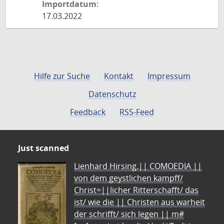
Importdatum:
17.03.2022
Hilfe zur Suche
Kontakt
Impressum
Datenschutz
Feedback
RSS-Feed
Just scanned
Lienhard Hirsing.|| COMOEDIA ||
von dem geystlichen kampff/
Christ=||licher Ritterschafft/ das
ist/ wie die || Christen aus warheit
der schrifft/ sich legen || m#