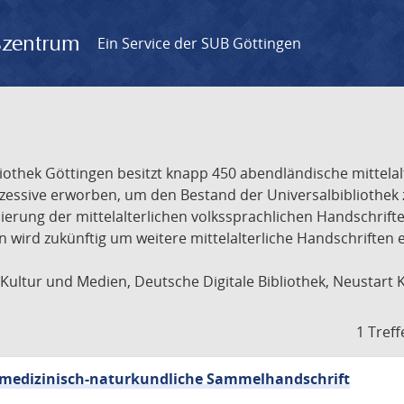
gszentrum
Ein Service der SUB Göttingen
liothek Göttingen besitzt knapp 450 abendländische mittela
ukzessive erworben, um den Bestand der Universalbibliothe
lisierung der mittelalterlichen volkssprachlichen Handschri
ion wird zukünftig um weitere mittelalterliche Handschriften
ultur und Medien, Deutsche Digitale Bibliothek, Neustart 
1 Treff
sch-medizinisch-naturkundliche Sammelhandschrift