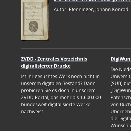
Autor: Pfenninger, Johann Konrad
ZVDD - Zentrales Verzeichnis
DigiWun
digitalisierter Drucke
Die Nied
Ist Ihr gesuchtes Werk noch nicht in
Universit
unserem digitalen Bestand? Dann
(SUB) bie
probieren Sie es doch in unserem
„DigiWun
ZVDD Portal, das mehr als 1.600.000
Patenscha
bundesweit digitalisierte Werke
von Büch
nachweist.
Übernehm
die Digit
Wunschb