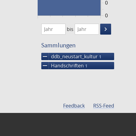
0
0
1474
1475
keyboard_arrow_right
bis
Suche
einschränke
Sammlungen
remove
ddb_neustart_kultur
1
remove
Handschriften
1
Feedback
RSS-Feed