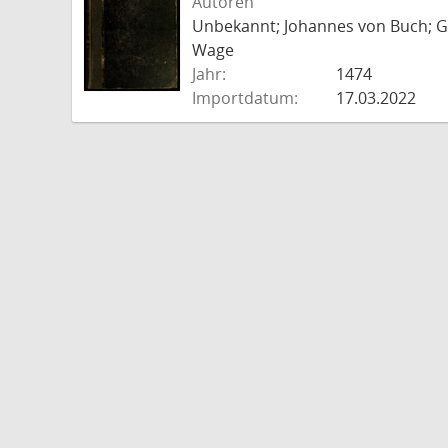
Autoren
Unbekannt; Johannes von Buch; Go
Wage
Jahr:
1474
Importdatum:
17.03.2022