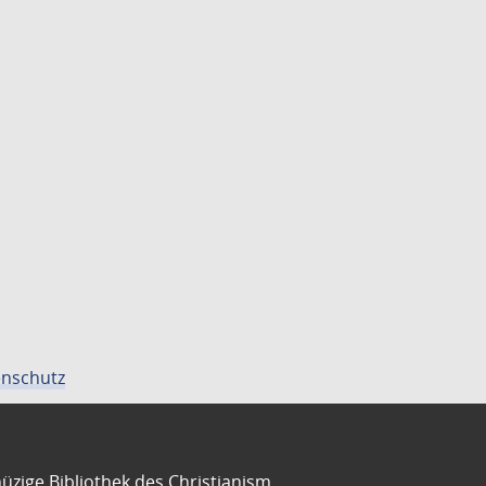
nschutz
üzige Bibliothek des Christianism