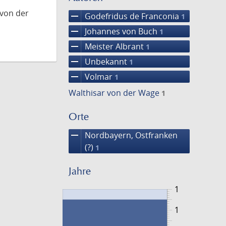
 von der
remove
Godefridus de Franconia
1
remove
Johannes von Buch
1
remove
Meister Albrant
1
remove
Unbekannt
1
remove
Volmar
1
Walthisar von der Wage
1
Orte
remove
Nordbayern, Ostfranken
(?)
1
Jahre
1
1