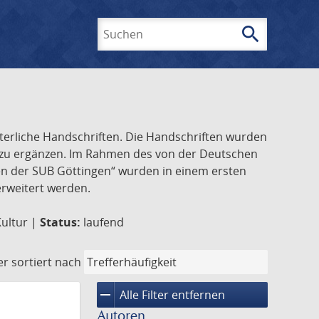
search
Suchen
lterliche Handschriften. Die Handschriften wurden
k zu ergänzen. Im Rahmen des von der Deutschen
ften der SUB Göttingen“ wurden in einem ersten
 erweitert werden.
Kultur |
Status:
laufend
er
sortiert nach
remove
Alle Filter entfernen
Autoren