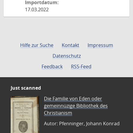
Importdatum:
17.03.2022
Hilfe zur Suche
Kontakt
Impressum
Datenschutz
Feedback
RSS-Feed
Just scanned
Die Familie von Eden oder
gemeinnüzige Bibliothek des
Christianism
Autor: Pfenninger, Johann Konrad