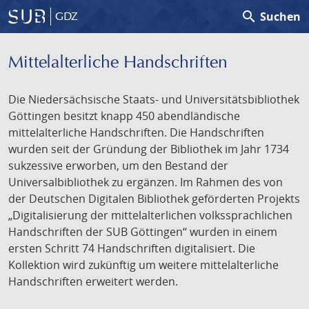
search
Suchen
GDZ
Mittelalterliche Handschriften
Die Niedersächsische Staats- und Universitätsbibliothek
Göttingen besitzt knapp 450 abendländische
mittelalterliche Handschriften. Die Handschriften
wurden seit der Gründung der Bibliothek im Jahr 1734
sukzessive erworben, um den Bestand der
Universalbibliothek zu ergänzen. Im Rahmen des von
der Deutschen Digitalen Bibliothek geförderten Projekts
„Digitalisierung der mittelalterlichen volkssprachlichen
Handschriften der SUB Göttingen“ wurden in einem
ersten Schritt 74 Handschriften digitalisiert. Die
Kollektion wird zukünftig um weitere mittelalterliche
Handschriften erweitert werden.