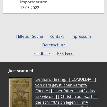
Importdatum:
17.03.2022
Hilfe zur Suche
Kontakt
Impressum
Datenschutz
Feedback
RSS-Feed
Just scanned
Lienhard Hirsing.|| COMOEDIA ||
von dem geystlichen kampff/
Christ=||licher Ritterschafft/ das
ist/ wie die || Christen aus warheit
der schrifft/ sich legen || m#