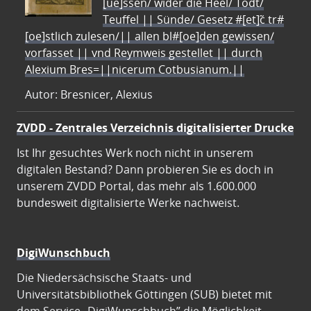
[ue]ssen/ wider die Heel/ Todt/
Teuffel || Sünde/ Gesetz #[et]c̃ tr#
[oe]stlich zulesen/|| allen bl#[oe]den gewissen/
vorfasset || vnd Reymweis gestellet || durch
Alexium Bres=||nicerum Cotbusianum.||
Autor: Bresnicer, Alexius
ZVDD - Zentrales Verzeichnis digitalisierter Drucke
Ist Ihr gesuchtes Werk noch nicht in unserem
digitalen Bestand? Dann probieren Sie es doch in
unserem ZVDD Portal, das mehr als 1.600.000
bundesweit digitalisierte Werke nachweist.
DigiWunschbuch
Die Niedersächsische Staats- und
Universitätsbibliothek Göttingen (SUB) bietet mit