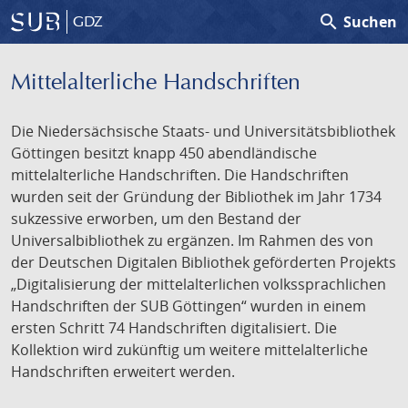
search
Suchen
GDZ
Mittelalterliche Handschriften
Die Niedersächsische Staats- und Universitätsbibliothek
Göttingen besitzt knapp 450 abendländische
mittelalterliche Handschriften. Die Handschriften
wurden seit der Gründung der Bibliothek im Jahr 1734
sukzessive erworben, um den Bestand der
Universalbibliothek zu ergänzen. Im Rahmen des von
der Deutschen Digitalen Bibliothek geförderten Projekts
„Digitalisierung der mittelalterlichen volkssprachlichen
Handschriften der SUB Göttingen“ wurden in einem
ersten Schritt 74 Handschriften digitalisiert. Die
Kollektion wird zukünftig um weitere mittelalterliche
Handschriften erweitert werden.