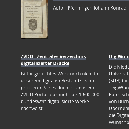
Autor: Pfenninger, Johann Konrad
ZVDD - Zentrales Verzeichnis
DigiWun
digitalisierter Drucke
Die Nied
Ist Ihr gesuchtes Werk noch nicht in
Universit
unserem digitalen Bestand? Dann
(SUB) bie
probieren Sie es doch in unserem
„DigiWun
ZVDD Portal, das mehr als 1.600.000
Patenscha
bundesweit digitalisierte Werke
von Büch
nachweist.
Übernehm
die Digit
Wunschb