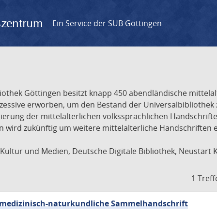
gszentrum
Ein Service der SUB Göttingen
liothek Göttingen besitzt knapp 450 abendländische mittela
ukzessive erworben, um den Bestand der Universalbibliothe
lisierung der mittelalterlichen volkssprachlichen Handschri
ion wird zukünftig um weitere mittelalterliche Handschriften
ultur und Medien, Deutsche Digitale Bibliothek, Neustart 
1 Treff
sch-medizinisch-naturkundliche Sammelhandschrift