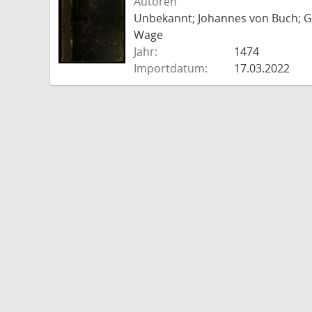
Autoren
Unbekannt; Johannes von Buch; Go
Wage
Jahr:
1474
Importdatum:
17.03.2022