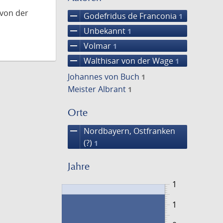
 von der
remove
Godefridus de Franconia
1
remove
Unbekannt
1
remove
Volmar
1
remove
Walthisar von der Wage
1
Johannes von Buch
1
Meister Albrant
1
Orte
remove
Nordbayern, Ostfranken
(?)
1
Jahre
1
1