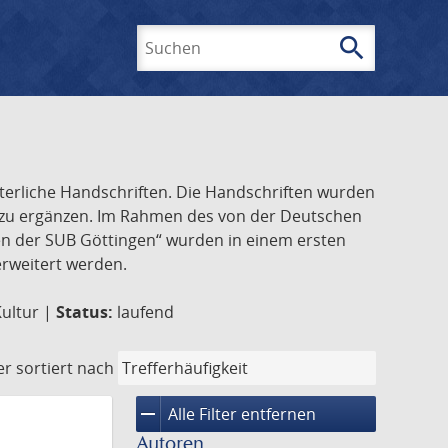
search
Suchen
lterliche Handschriften. Die Handschriften wurden
k zu ergänzen. Im Rahmen des von der Deutschen
ften der SUB Göttingen“ wurden in einem ersten
 erweitert werden.
Kultur |
Status:
laufend
er
sortiert nach
remove
Alle Filter entfernen
Autoren