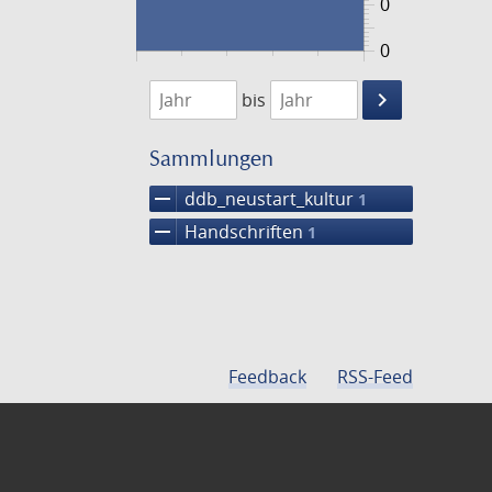
0
0
1474
1475
keyboard_arrow_right
bis
Suche
einschränke
Sammlungen
remove
ddb_neustart_kultur
1
remove
Handschriften
1
Feedback
RSS-Feed