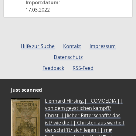
Importdatum:
17.03.2022
Hilfe zur Suche
Kontakt
Impressum
Datenschutz
Feedback
RSS-Feed
Just scanned
Lienhard Hirsing.|| COMOEDIA ||
von dem geystlichen kampff/
Christ=||licher Ritterschafft/ das
ist/ wie die || Christen aus warheit
der schrifft/ sich legen || m#