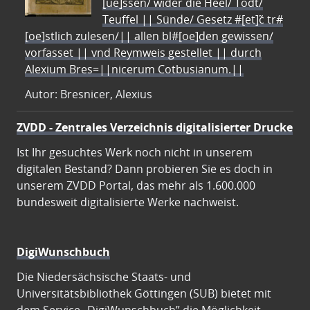
[ue]ssen/ wider die Heel/ Todt/
Teuffel || Sünde/ Gesetz #[et]c̃ tr#
[oe]stlich zulesen/|| allen bl#[oe]den gewissen/
vorfasset || vnd Reymweis gestellet || durch
Alexium Bres=||nicerum Cotbusianum.||
Autor: Bresnicer, Alexius
ZVDD - Zentrales Verzeichnis digitalisierter Drucke
Ist Ihr gesuchtes Werk noch nicht in unserem
digitalen Bestand? Dann probieren Sie es doch in
unserem ZVDD Portal, das mehr als 1.600.000
bundesweit digitalisierte Werke nachweist.
DigiWunschbuch
Die Niedersächsische Staats- und
Universitätsbibliothek Göttingen (SUB) bietet mit