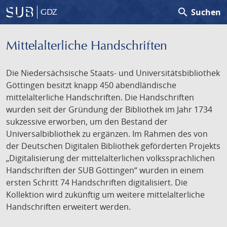
search
Suchen
GDZ
Mittelalterliche Handschriften
Die Niedersächsische Staats- und Universitätsbibliothek
Göttingen besitzt knapp 450 abendländische
mittelalterliche Handschriften. Die Handschriften
wurden seit der Gründung der Bibliothek im Jahr 1734
sukzessive erworben, um den Bestand der
Universalbibliothek zu ergänzen. Im Rahmen des von
der Deutschen Digitalen Bibliothek geförderten Projekts
„Digitalisierung der mittelalterlichen volkssprachlichen
Handschriften der SUB Göttingen“ wurden in einem
ersten Schritt 74 Handschriften digitalisiert. Die
Kollektion wird zukünftig um weitere mittelalterliche
Handschriften erweitert werden.