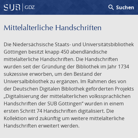
search
Suchen
GDZ
Mittelalterliche Handschriften
Die Niedersächsische Staats- und Universitätsbibliothek
Göttingen besitzt knapp 450 abendländische
mittelalterliche Handschriften. Die Handschriften
wurden seit der Gründung der Bibliothek im Jahr 1734
sukzessive erworben, um den Bestand der
Universalbibliothek zu ergänzen. Im Rahmen des von
der Deutschen Digitalen Bibliothek geförderten Projekts
„Digitalisierung der mittelalterlichen volkssprachlichen
Handschriften der SUB Göttingen“ wurden in einem
ersten Schritt 74 Handschriften digitalisiert. Die
Kollektion wird zukünftig um weitere mittelalterliche
Handschriften erweitert werden.