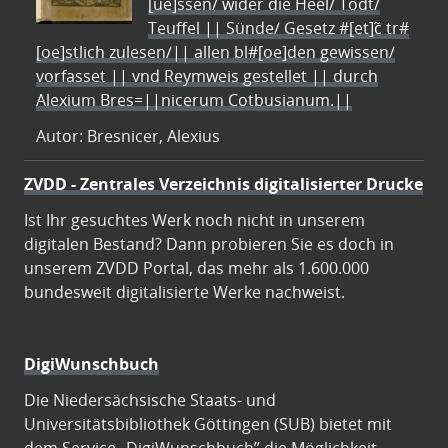
[ue]ssen/ wider die Heel/ Todt/
Teuffel || Sünde/ Gesetz #[et]c̃ tr#
[oe]stlich zulesen/|| allen bl#[oe]den gewissen/
vorfasset || vnd Reymweis gestellet || durch
Alexium Bres=||nicerum Cotbusianum.||
Autor: Bresnicer, Alexius
ZVDD - Zentrales Verzeichnis digitalisierter Drucke
Ist Ihr gesuchtes Werk noch nicht in unserem
digitalen Bestand? Dann probieren Sie es doch in
unserem ZVDD Portal, das mehr als 1.600.000
bundesweit digitalisierte Werke nachweist.
DigiWunschbuch
Die Niedersächsische Staats- und
Universitätsbibliothek Göttingen (SUB) bietet mit