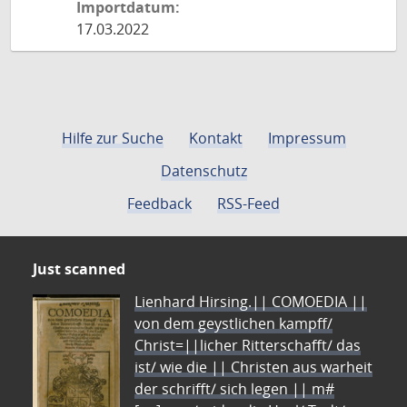
Importdatum:
17.03.2022
Hilfe zur Suche
Kontakt
Impressum
Datenschutz
Feedback
RSS-Feed
Just scanned
Lienhard Hirsing.|| COMOEDIA ||
von dem geystlichen kampff/
Christ=||licher Ritterschafft/ das
ist/ wie die || Christen aus warheit
der schrifft/ sich legen || m#