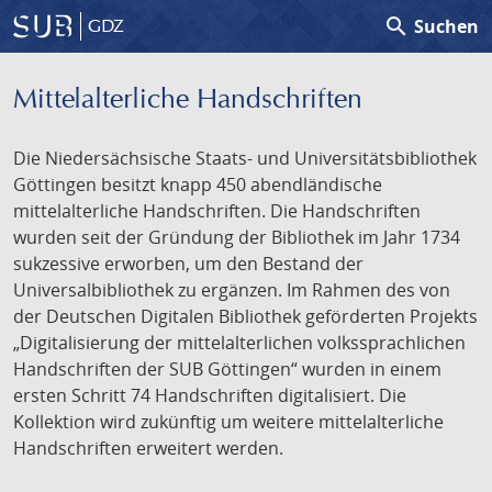
search
Suchen
GDZ
Mittelalterliche Handschriften
Die Niedersächsische Staats- und Universitätsbibliothek
Göttingen besitzt knapp 450 abendländische
mittelalterliche Handschriften. Die Handschriften
wurden seit der Gründung der Bibliothek im Jahr 1734
sukzessive erworben, um den Bestand der
Universalbibliothek zu ergänzen. Im Rahmen des von
der Deutschen Digitalen Bibliothek geförderten Projekts
„Digitalisierung der mittelalterlichen volkssprachlichen
Handschriften der SUB Göttingen“ wurden in einem
ersten Schritt 74 Handschriften digitalisiert. Die
Kollektion wird zukünftig um weitere mittelalterliche
Handschriften erweitert werden.