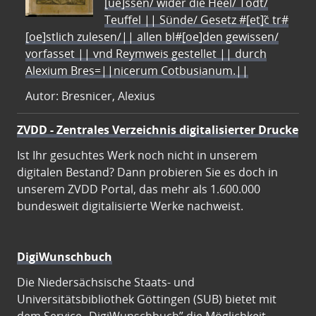
[ue]ssen/ wider die Heel/ Todt/
Teuffel || Sünde/ Gesetz #[et]c̃ tr#
[oe]stlich zulesen/|| allen bl#[oe]den gewissen/
vorfasset || vnd Reymweis gestellet || durch
Alexium Bres=||nicerum Cotbusianum.||
Autor: Bresnicer, Alexius
ZVDD - Zentrales Verzeichnis digitalisierter Drucke
Ist Ihr gesuchtes Werk noch nicht in unserem
digitalen Bestand? Dann probieren Sie es doch in
unserem ZVDD Portal, das mehr als 1.600.000
bundesweit digitalisierte Werke nachweist.
DigiWunschbuch
Die Niedersächsische Staats- und
Universitätsbibliothek Göttingen (SUB) bietet mit