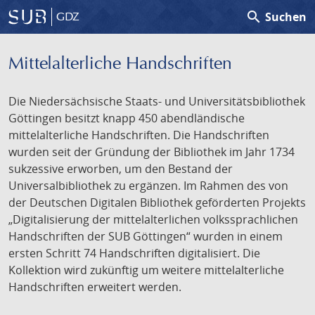
search
Suchen
GDZ
Mittelalterliche Handschriften
Die Niedersächsische Staats- und Universitätsbibliothek
Göttingen besitzt knapp 450 abendländische
mittelalterliche Handschriften. Die Handschriften
wurden seit der Gründung der Bibliothek im Jahr 1734
sukzessive erworben, um den Bestand der
Universalbibliothek zu ergänzen. Im Rahmen des von
der Deutschen Digitalen Bibliothek geförderten Projekts
„Digitalisierung der mittelalterlichen volkssprachlichen
Handschriften der SUB Göttingen“ wurden in einem
ersten Schritt 74 Handschriften digitalisiert. Die
Kollektion wird zukünftig um weitere mittelalterliche
Handschriften erweitert werden.