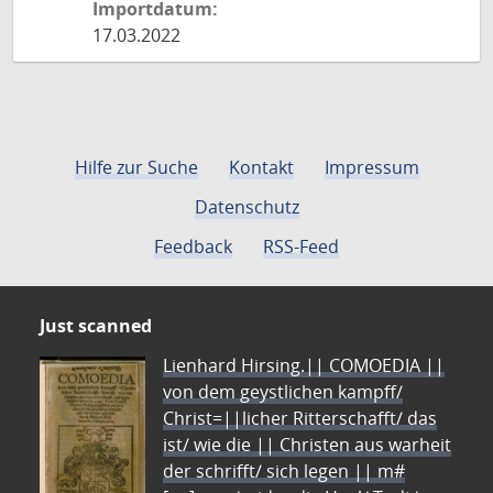
Importdatum:
17.03.2022
Hilfe zur Suche
Kontakt
Impressum
Datenschutz
Feedback
RSS-Feed
Just scanned
Lienhard Hirsing.|| COMOEDIA ||
von dem geystlichen kampff/
Christ=||licher Ritterschafft/ das
ist/ wie die || Christen aus warheit
der schrifft/ sich legen || m#