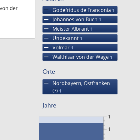
 von der
remove
Godefridus de Franconia
1
remove
Johannes von Buch
1
remove
Meister Albrant
1
remove
Unbekannt
1
remove
Volmar
1
remove
Walthisar von der Wage
1
Orte
remove
Nordbayern, Ostfranken
(?)
1
Jahre
1
1