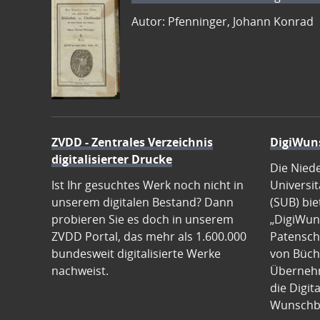
Autor: Pfenninger, Johann Konrad
ZVDD - Zentrales Verzeichnis
DigiWun
digitalisierter Drucke
Die Nied
Ist Ihr gesuchtes Werk noch nicht in
Universit
unserem digitalen Bestand? Dann
(SUB) bie
probieren Sie es doch in unserem
„DigiWun
ZVDD Portal, das mehr als 1.600.000
Patenscha
bundesweit digitalisierte Werke
von Büch
nachweist.
Übernehm
die Digit
Wunschb