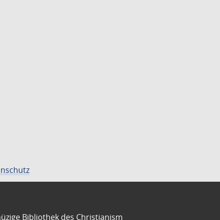
nschutz
üzige Bibliothek des Christianism