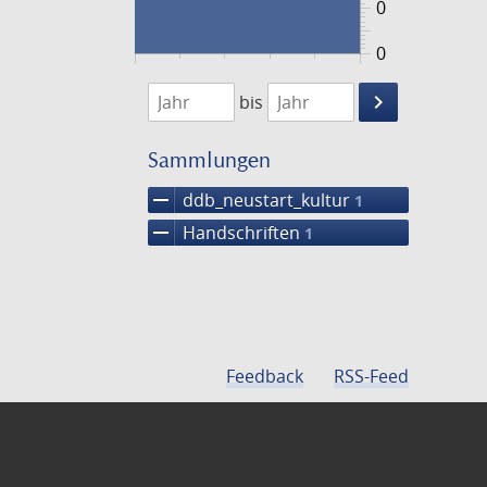
0
0
1474
1475
keyboard_arrow_right
bis
Suche
einschränke
Sammlungen
remove
ddb_neustart_kultur
1
remove
Handschriften
1
Feedback
RSS-Feed