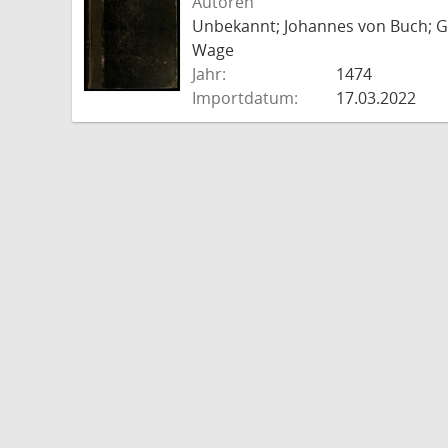
Autoren
Unbekannt; Johannes von Buch; Go
Wage
Jahr:
1474
Importdatum:
17.03.2022