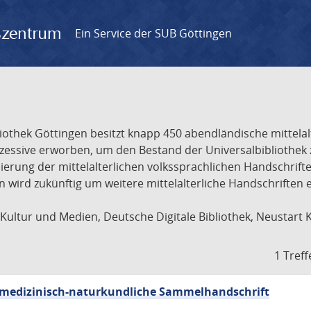
gszentrum
Ein Service der SUB Göttingen
liothek Göttingen besitzt knapp 450 abendländische mittela
ukzessive erworben, um den Bestand der Universalbibliothe
lisierung der mittelalterlichen volkssprachlichen Handschri
ion wird zukünftig um weitere mittelalterliche Handschriften
ultur und Medien, Deutsche Digitale Bibliothek, Neustart 
1 Treff
sch-medizinisch-naturkundliche Sammelhandschrift