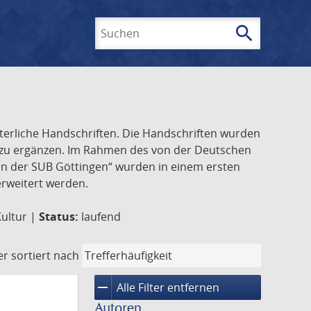
search
Suchen
lterliche Handschriften. Die Handschriften wurden
k zu ergänzen. Im Rahmen des von der Deutschen
ften der SUB Göttingen“ wurden in einem ersten
 erweitert werden.
Kultur |
Status:
laufend
er
sortiert nach
remove
Alle Filter entfernen
Autoren