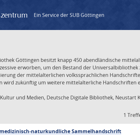
gszentrum
Ein Service der SUB Göttingen
liothek Göttingen besitzt knapp 450 abendländische mittela
ukzessive erworben, um den Bestand der Universalbibliothe
lisierung der mittelalterlichen volkssprachlichen Handschri
ion wird zukünftig um weitere mittelalterliche Handschriften
ultur und Medien, Deutsche Digitale Bibliothek, Neustart 
1 Treff
sch-medizinisch-naturkundliche Sammelhandschrift