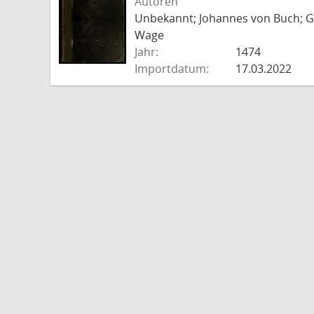
Autoren
Unbekannt; Johannes von Buch; Go
Wage
Jahr:
1474
Importdatum:
17.03.2022