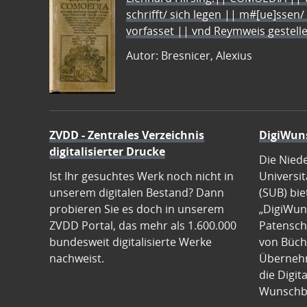
schrifft/ sich legen || m#[ue]ssen/
vorfasset || vnd Reymweis gestel
Autor: Bresnicer, Alexius
ZVDD - Zentrales Verzeichnis
DigiWun
digitalisierter Drucke
Die Nied
Ist Ihr gesuchtes Werk noch nicht in
Universit
unserem digitalen Bestand? Dann
(SUB) bie
probieren Sie es doch in unserem
„DigiWun
ZVDD Portal, das mehr als 1.600.000
Patenscha
bundesweit digitalisierte Werke
von Büch
nachweist.
Übernehm
die Digit
Wunschb