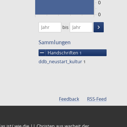
0
0
1474
1475
keyboard_arrow_right
bis
Suche
einschränke
Sammlungen
remove
Handschriften
1
ddb_neustart_kultur
1
Feedback
RSS-Feed
s ist/ wie die || Christen aus warheit der