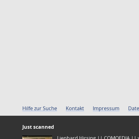
Hilfe zur Suche
Kontakt
Impressum
Date
Just scanned
Lienhard Hirsing.|| COMOEDIA || vo