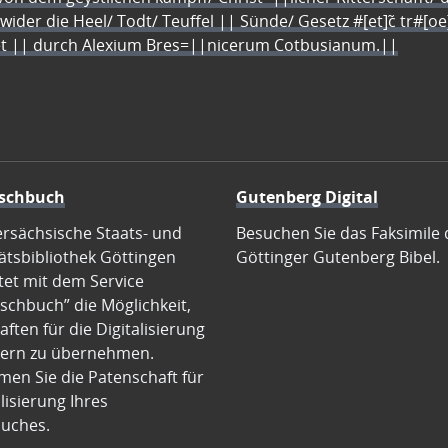
 wider die Heel/ Todt/ Teuffel || Sünde/ Gesetz #[et]c̃ tr#[o
let || durch Alexium Bres=||nicerum Cotbusianum.||
schbuch
Gutenberg Digital
ersächsische Staats- und
Besuchen Sie das Faksimile 
ätsbibliothek Göttingen
Göttinger Gutenberg Bibel.
tet mit dem Service
schbuch” die Möglichkeit,
ften für die Digitalisierung
ern zu übernehmen.
en Sie die Patenschaft für
alisierung Ihres
uches.