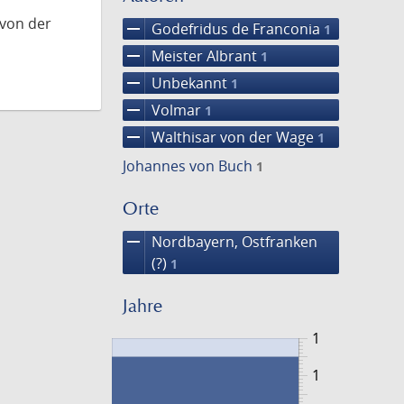
 von der
remove
Godefridus de Franconia
1
remove
Meister Albrant
1
remove
Unbekannt
1
remove
Volmar
1
remove
Walthisar von der Wage
1
Johannes von Buch
1
Orte
remove
Nordbayern, Ostfranken
(?)
1
Jahre
1
1