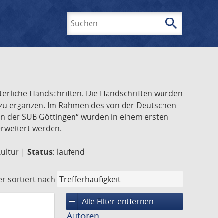
search
Suchen
lterliche Handschriften. Die Handschriften wurden
k zu ergänzen. Im Rahmen des von der Deutschen
ften der SUB Göttingen“ wurden in einem ersten
 erweitert werden.
Kultur |
Status:
laufend
er
sortiert nach
remove
Alle Filter entfernen
Autoren