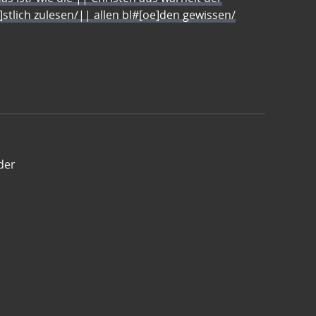
e]stlich zulesen/|| allen bl#[oe]den gewissen/
der