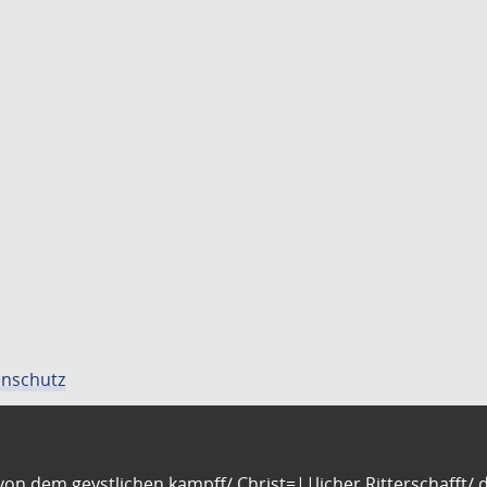
nschutz
n dem geystlichen kampff/ Christ=||licher Ritterschafft/ da