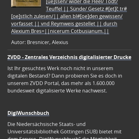
[ue]ssen/ wider die Heel/ Todt/
Teuffel || Sünde/ Gesetz #[et]c̃ tr#
[oe]stlich zulesen/|| allen bl#[oe]den gewissen/
vorfasset || vnd Reymweis gestellet || durch
Alexium Bres=||nicerum Cotbusianum.||
Autor: Bresnicer, Alexius
ZVDD - Zentrales Verzeichnis digitalisierter Drucke
Ist Ihr gesuchtes Werk noch nicht in unserem
digitalen Bestand? Dann probieren Sie es doch in
unserem ZVDD Portal, das mehr als 1.600.000
bundesweit digitalisierte Werke nachweist.
DigiWunschbuch
Die Niedersächsische Staats- und
Universitätsbibliothek Göttingen (SUB) bietet mit