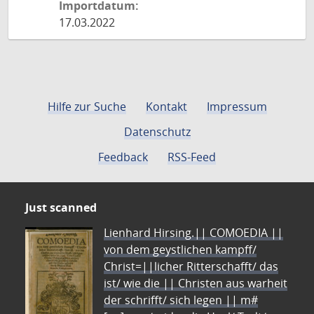
Importdatum:
17.03.2022
Hilfe zur Suche
Kontakt
Impressum
Datenschutz
Feedback
RSS-Feed
Just scanned
Lienhard Hirsing.|| COMOEDIA ||
von dem geystlichen kampff/
Christ=||licher Ritterschafft/ das
ist/ wie die || Christen aus warheit
der schrifft/ sich legen || m#