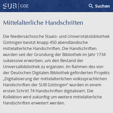
search
Suchen
GDZ
Mittelalterliche Handschriften
Die Niedersächsische Staats- und Universitätsbibliothek
Göttingen besitzt knapp 450 abendländische
mittelalterliche Handschriften. Die Handschriften
wurden seit der Gründung der Bibliothek im Jahr 1734
sukzessive erworben, um den Bestand der
Universalbibliothek zu ergänzen. Im Rahmen des von
der Deutschen Digitalen Bibliothek geförderten Projekts
„Digitalisierung der mittelalterlichen volkssprachlichen
Handschriften der SUB Göttingen“ wurden in einem
ersten Schritt 74 Handschriften digitalisiert. Die
Kollektion wird zukünftig um weitere mittelalterliche
Handschriften erweitert werden.