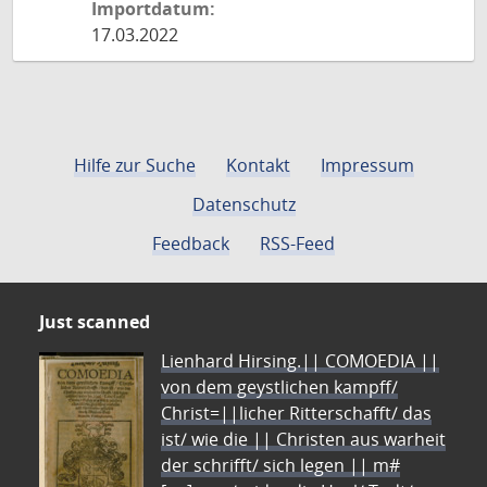
Importdatum:
17.03.2022
Hilfe zur Suche
Kontakt
Impressum
Datenschutz
Feedback
RSS-Feed
Just scanned
Lienhard Hirsing.|| COMOEDIA ||
von dem geystlichen kampff/
Christ=||licher Ritterschafft/ das
ist/ wie die || Christen aus warheit
der schrifft/ sich legen || m#