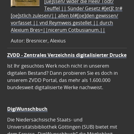
[ue]ssen/ wider die Heel/ Todt/
Teuffel || Sünde/ Gesetz #[et]c̃ tr#
[oe]stlich zulesen/|| allen bl#[oe]den gewissen/
vorfasset || vnd Reymweis gestellet || durch
Alexium Bres=||nicerum Cotbusianum.||
Autor: Bresnicer, Alexius
ZVDD - Zentrales Verzeichnis digitalisierter Drucke
Ist Ihr gesuchtes Werk noch nicht in unserem
digitalen Bestand? Dann probieren Sie es doch in
unserem ZVDD Portal, das mehr als 1.600.000
bundesweit digitalisierte Werke nachweist.
DigiWunschbuch
Die Niedersächsische Staats- und
Universitätsbibliothek Göttingen (SUB) bietet mit