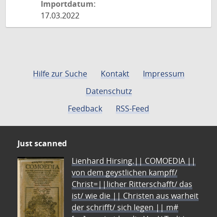
Importdatum:
17.03.2022
Hilfe zur Suche
Kontakt
Impressum
Datenschutz
Feedback
RSS-Feed
Just scanned
Lienhard Hirsing.|| COMOEDIA ||
von dem geystlichen kampff/
Christ=||licher Ritterschafft/ das
ist/ wie die || Christen aus warheit
der schrifft/ sich legen || m#