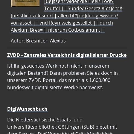
[ue]ssen/ wider die Heel/ Todt/
Teuffel || Sünde/ Gesetz #[et]c̃ tr#
[oe]stlich zulesen/|| allen bl#[oe]den gewissen/
vorfasset || vnd Reymweis gestellet || durch
Alexium Bres=||nicerum Cotbusianum.||
Autor: Bresnicer, Alexius
ZVDD - Zentrales Verzeichnis digitalisierter Drucke
Ist Ihr gesuchtes Werk noch nicht in unserem
digitalen Bestand? Dann probieren Sie es doch in
unserem ZVDD Portal, das mehr als 1.600.000
bundesweit digitalisierte Werke nachweist.
DigiWunschbuch
Die Niedersächsische Staats- und
Universitätsbibliothek Göttingen (SUB) bietet mit