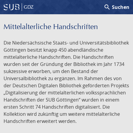
search
Suchen
GDZ
Mittelalterliche Handschriften
Die Niedersächsische Staats- und Universitätsbibliothek
Göttingen besitzt knapp 450 abendländische
mittelalterliche Handschriften. Die Handschriften
wurden seit der Gründung der Bibliothek im Jahr 1734
sukzessive erworben, um den Bestand der
Universalbibliothek zu ergänzen. Im Rahmen des von
der Deutschen Digitalen Bibliothek geförderten Projekts
„Digitalisierung der mittelalterlichen volkssprachlichen
Handschriften der SUB Göttingen“ wurden in einem
ersten Schritt 74 Handschriften digitalisiert. Die
Kollektion wird zukünftig um weitere mittelalterliche
Handschriften erweitert werden.