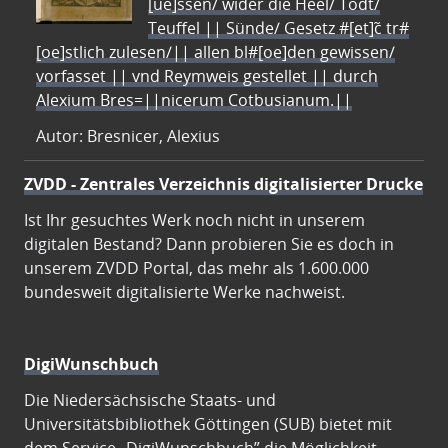
[ue]ssen/ wider die Heel/ Todt/
Teuffel || Sünde/ Gesetz #[et]c̃ tr#
[oe]stlich zulesen/|| allen bl#[oe]den gewissen/
vorfasset || vnd Reymweis gestellet || durch
Alexium Bres=||nicerum Cotbusianum.||
Autor: Bresnicer, Alexius
ZVDD - Zentrales Verzeichnis digitalisierter Drucke
Ist Ihr gesuchtes Werk noch nicht in unserem
digitalen Bestand? Dann probieren Sie es doch in
unserem ZVDD Portal, das mehr als 1.600.000
bundesweit digitalisierte Werke nachweist.
DigiWunschbuch
Die Niedersächsische Staats- und
Universitätsbibliothek Göttingen (SUB) bietet mit