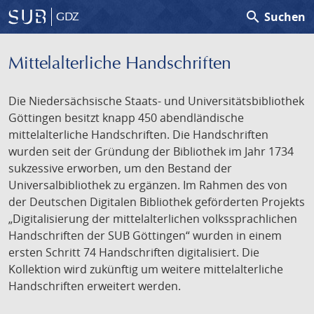
search
Suchen
GDZ
Mittelalterliche Handschriften
Die Niedersächsische Staats- und Universitätsbibliothek
Göttingen besitzt knapp 450 abendländische
mittelalterliche Handschriften. Die Handschriften
wurden seit der Gründung der Bibliothek im Jahr 1734
sukzessive erworben, um den Bestand der
Universalbibliothek zu ergänzen. Im Rahmen des von
der Deutschen Digitalen Bibliothek geförderten Projekts
„Digitalisierung der mittelalterlichen volkssprachlichen
Handschriften der SUB Göttingen“ wurden in einem
ersten Schritt 74 Handschriften digitalisiert. Die
Kollektion wird zukünftig um weitere mittelalterliche
Handschriften erweitert werden.