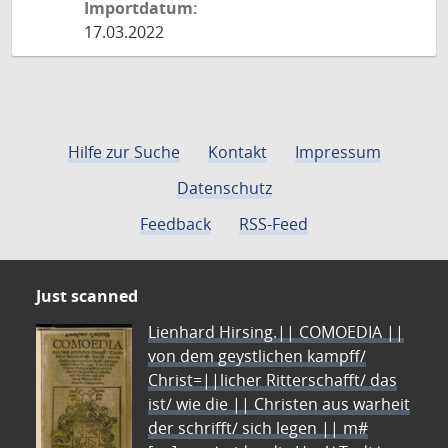
Importdatum:
17.03.2022
Hilfe zur Suche
Kontakt
Impressum
Datenschutz
Feedback
RSS-Feed
Just scanned
Lienhard Hirsing.|| COMOEDIA ||
von dem geystlichen kampff/
Christ=||licher Ritterschafft/ das
ist/ wie die || Christen aus warheit
der schrifft/ sich legen || m#