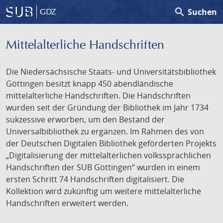
search
Suchen
GDZ
Mittelalterliche Handschriften
Die Niedersächsische Staats- und Universitätsbibliothek
Göttingen besitzt knapp 450 abendländische
mittelalterliche Handschriften. Die Handschriften
wurden seit der Gründung der Bibliothek im Jahr 1734
sukzessive erworben, um den Bestand der
Universalbibliothek zu ergänzen. Im Rahmen des von
der Deutschen Digitalen Bibliothek geförderten Projekts
„Digitalisierung der mittelalterlichen volkssprachlichen
Handschriften der SUB Göttingen“ wurden in einem
ersten Schritt 74 Handschriften digitalisiert. Die
Kollektion wird zukünftig um weitere mittelalterliche
Handschriften erweitert werden.