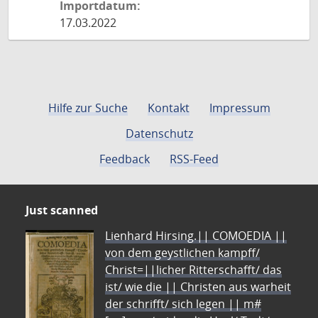
Importdatum:
17.03.2022
Hilfe zur Suche
Kontakt
Impressum
Datenschutz
Feedback
RSS-Feed
Just scanned
Lienhard Hirsing.|| COMOEDIA ||
von dem geystlichen kampff/
Christ=||licher Ritterschafft/ das
ist/ wie die || Christen aus warheit
der schrifft/ sich legen || m#