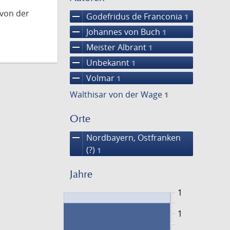
 von der
remove
Godefridus de Franconia
1
remove
Johannes von Buch
1
remove
Meister Albrant
1
remove
Unbekannt
1
remove
Volmar
1
Walthisar von der Wage
1
Orte
remove
Nordbayern, Ostfranken
(?)
1
Jahre
1
1