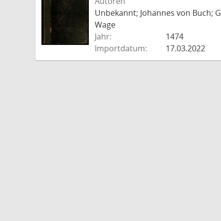
Autoren
Unbekannt; Johannes von Buch; Go
Wage
Jahr:
1474
Importdatum:
17.03.2022