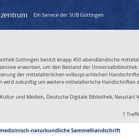
gszentrum
Ein Service der SUB Göttingen
liothek Göttingen besitzt knapp 450 abendländische mittela
ukzessive erworben, um den Bestand der Universalbibliothe
lisierung der mittelalterlichen volkssprachlichen Handschri
ion wird zukünftig um weitere mittelalterliche Handschriften
ultur und Medien, Deutsche Digitale Bibliothek, Neustart 
1 Treff
sch-medizinisch-naturkundliche Sammelhandschrift