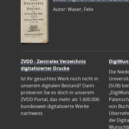
Autor: Waser, Felix
ZVDD - Zentrales Verzeichnis
DigiWun
digitalisierter Drucke
Die Nied
Ist Ihr gesuchtes Werk noch nicht in
Universit
unserem digitalen Bestand? Dann
(SUB) bie
probieren Sie es doch in unserem
„DigiWun
ZVDD Portal, das mehr als 1.600.000
Patenscha
bundesweit digitalisierte Werke
von Büch
nachweist.
Übernehm
die Digit
Wunschb