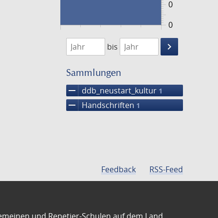
0
0
1474
1475
keyboard_arrow_right
bis
Suche
einschränke
Sammlungen
remove
ddb_neustart_kultur
1
remove
Handschriften
1
Feedback
RSS-Feed
emeinen und Repetier-Schulen auf dem Land