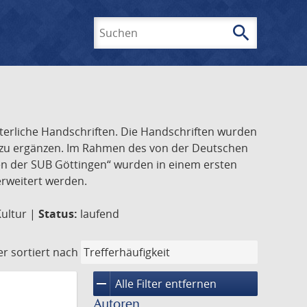
search
Suchen
lterliche Handschriften. Die Handschriften wurden
k zu ergänzen. Im Rahmen des von der Deutschen
ften der SUB Göttingen“ wurden in einem ersten
 erweitert werden.
Kultur |
Status:
laufend
er
sortiert nach
remove
Alle Filter entfernen
Autoren