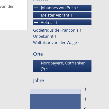
 von der
remove
Johannes von Buch
1
remove
Meister Albrant
1
remove
Volmar
1
Godefridus de Franconia
1
Unbekannt
1
Walthisar von der Wage
1
Orte
remove
Nordbayern, Ostfranken
(?)
1
Jahre
1
1