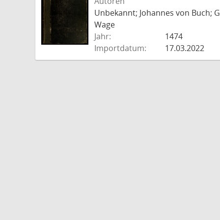
Autoren
Unbekannt; Johannes von Buch; Go
Wage
Jahr:
1474
Importdatum:
17.03.2022