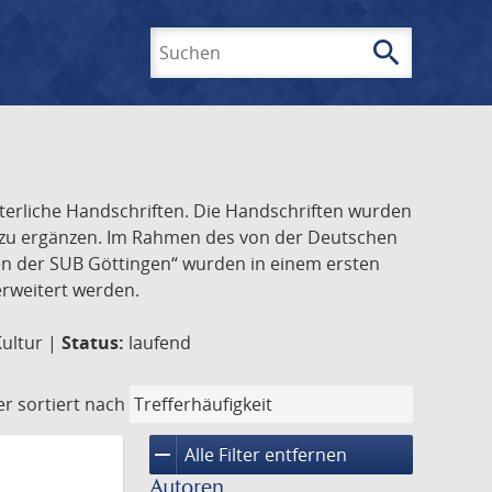
search
Suchen
lterliche Handschriften. Die Handschriften wurden
k zu ergänzen. Im Rahmen des von der Deutschen
ften der SUB Göttingen“ wurden in einem ersten
 erweitert werden.
Kultur |
Status:
laufend
er
sortiert nach
remove
Alle Filter entfernen
Autoren