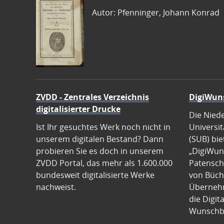
Autor: Pfenninger, Johann Konrad
ZVDD - Zentrales Verzeichnis
DigiWun
digitalisierter Drucke
Die Nied
Ist Ihr gesuchtes Werk noch nicht in
Universit
unserem digitalen Bestand? Dann
(SUB) bie
probieren Sie es doch in unserem
„DigiWun
ZVDD Portal, das mehr als 1.600.000
Patenscha
bundesweit digitalisierte Werke
von Büch
nachweist.
Übernehm
die Digit
Wunschb