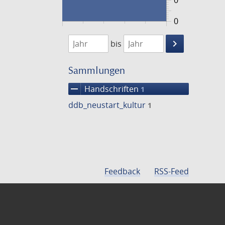
0
0
1474
1475
keyboard_arrow_right
bis
Suche
einschränke
Sammlungen
remove
Handschriften
1
ddb_neustart_kultur
1
Feedback
RSS-Feed