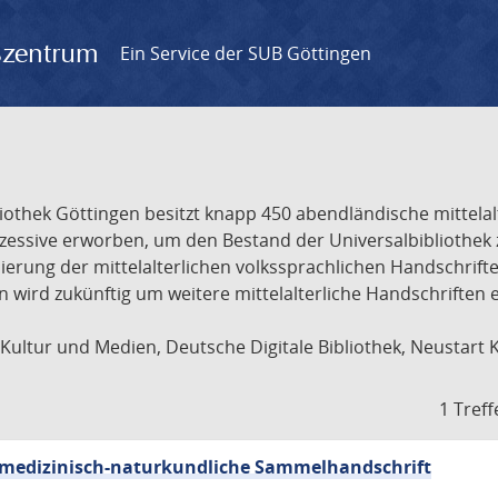
gszentrum
Ein Service der SUB Göttingen
liothek Göttingen besitzt knapp 450 abendländische mittela
ukzessive erworben, um den Bestand der Universalbibliothe
lisierung der mittelalterlichen volkssprachlichen Handschri
ion wird zukünftig um weitere mittelalterliche Handschriften
ultur und Medien, Deutsche Digitale Bibliothek, Neustart 
1 Treff
sch-medizinisch-naturkundliche Sammelhandschrift