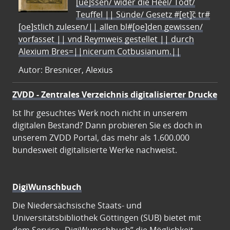
[ue]ssen/ wider die Heel/ Todt/
Teuffel || Sünde/ Gesetz #[et]c̃ tr#
[oe]stlich zulesen/|| allen bl#[oe]den gewissen/
vorfasset || vnd Reymweis gestellet || durch
Alexium Bres=||nicerum Cotbusianum.||
Autor: Bresnicer, Alexius
ZVDD - Zentrales Verzeichnis digitalisierter Drucke
Ist Ihr gesuchtes Werk noch nicht in unserem
digitalen Bestand? Dann probieren Sie es doch in
unserem ZVDD Portal, das mehr als 1.600.000
bundesweit digitalisierte Werke nachweist.
DigiWunschbuch
Die Niedersächsische Staats- und
Universitätsbibliothek Göttingen (SUB) bietet mit