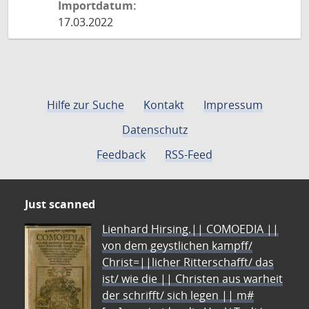
Importdatum:
17.03.2022
Hilfe zur Suche
Kontakt
Impressum
Datenschutz
Feedback
RSS-Feed
Just scanned
Lienhard Hirsing.|| COMOEDIA ||
von dem geystlichen kampff/
Christ=||licher Ritterschafft/ das
ist/ wie die || Christen aus warheit
der schrifft/ sich legen || m#