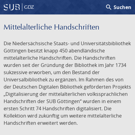
search
Suchen
GDZ
Mittelalterliche Handschriften
Die Niedersächsische Staats- und Universitätsbibliothek
Göttingen besitzt knapp 450 abendländische
mittelalterliche Handschriften. Die Handschriften
wurden seit der Gründung der Bibliothek im Jahr 1734
sukzessive erworben, um den Bestand der
Universalbibliothek zu ergänzen. Im Rahmen des von
der Deutschen Digitalen Bibliothek geförderten Projekts
„Digitalisierung der mittelalterlichen volkssprachlichen
Handschriften der SUB Göttingen“ wurden in einem
ersten Schritt 74 Handschriften digitalisiert. Die
Kollektion wird zukünftig um weitere mittelalterliche
Handschriften erweitert werden.