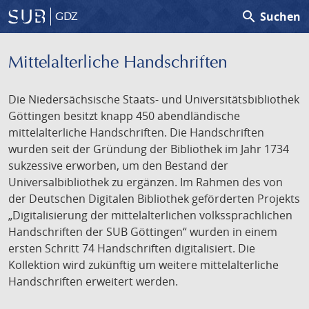
search
Suchen
GDZ
Mittelalterliche Handschriften
Die Niedersächsische Staats- und Universitätsbibliothek
Göttingen besitzt knapp 450 abendländische
mittelalterliche Handschriften. Die Handschriften
wurden seit der Gründung der Bibliothek im Jahr 1734
sukzessive erworben, um den Bestand der
Universalbibliothek zu ergänzen. Im Rahmen des von
der Deutschen Digitalen Bibliothek geförderten Projekts
„Digitalisierung der mittelalterlichen volkssprachlichen
Handschriften der SUB Göttingen“ wurden in einem
ersten Schritt 74 Handschriften digitalisiert. Die
Kollektion wird zukünftig um weitere mittelalterliche
Handschriften erweitert werden.