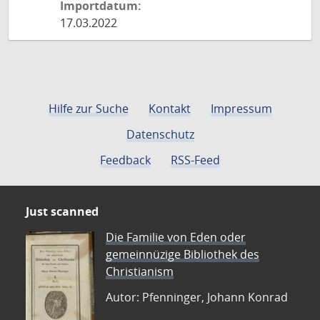
Importdatum:
17.03.2022
Hilfe zur Suche
Kontakt
Impressum
Datenschutz
Feedback
RSS-Feed
Just scanned
Die Familie von Eden oder
gemeinnüzige Bibliothek des
Christianism
Autor: Pfenninger, Johann Konrad