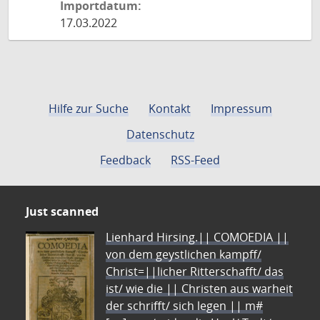
Importdatum:
17.03.2022
Hilfe zur Suche
Kontakt
Impressum
Datenschutz
Feedback
RSS-Feed
Just scanned
Lienhard Hirsing.|| COMOEDIA ||
von dem geystlichen kampff/
Christ=||licher Ritterschafft/ das
ist/ wie die || Christen aus warheit
der schrifft/ sich legen || m#