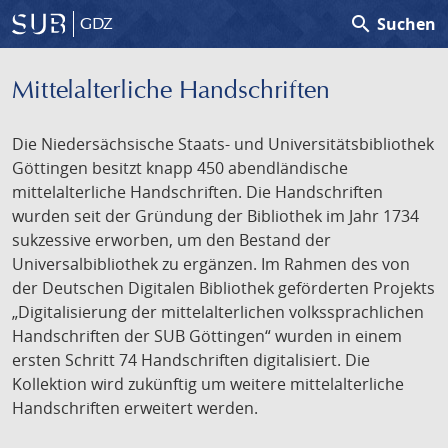
search
Suchen
GDZ
Mittelalterliche Handschriften
Die Niedersächsische Staats- und Universitätsbibliothek
Göttingen besitzt knapp 450 abendländische
mittelalterliche Handschriften. Die Handschriften
wurden seit der Gründung der Bibliothek im Jahr 1734
sukzessive erworben, um den Bestand der
Universalbibliothek zu ergänzen. Im Rahmen des von
der Deutschen Digitalen Bibliothek geförderten Projekts
„Digitalisierung der mittelalterlichen volkssprachlichen
Handschriften der SUB Göttingen“ wurden in einem
ersten Schritt 74 Handschriften digitalisiert. Die
Kollektion wird zukünftig um weitere mittelalterliche
Handschriften erweitert werden.