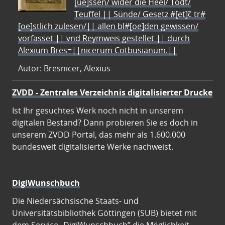
[ue]ssen/ wider die Heel/ Todt/
Teuffel || Sünde/ Gesetz #[et]c̃ tr#
[oe]stlich zulesen/|| allen bl#[oe]den gewissen/
vorfasset || vnd Reymweis gestellet || durch
Alexium Bres=||nicerum Cotbusianum.||
Autor: Bresnicer, Alexius
ZVDD - Zentrales Verzeichnis digitalisierter Drucke
Ist Ihr gesuchtes Werk noch nicht in unserem
digitalen Bestand? Dann probieren Sie es doch in
unserem ZVDD Portal, das mehr als 1.600.000
bundesweit digitalisierte Werke nachweist.
DigiWunschbuch
Die Niedersächsische Staats- und
Universitätsbibliothek Göttingen (SUB) bietet mit