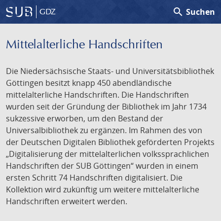
search
Suchen
GDZ
Mittelalterliche Handschriften
Die Niedersächsische Staats- und Universitätsbibliothek
Göttingen besitzt knapp 450 abendländische
mittelalterliche Handschriften. Die Handschriften
wurden seit der Gründung der Bibliothek im Jahr 1734
sukzessive erworben, um den Bestand der
Universalbibliothek zu ergänzen. Im Rahmen des von
der Deutschen Digitalen Bibliothek geförderten Projekts
„Digitalisierung der mittelalterlichen volkssprachlichen
Handschriften der SUB Göttingen“ wurden in einem
ersten Schritt 74 Handschriften digitalisiert. Die
Kollektion wird zukünftig um weitere mittelalterliche
Handschriften erweitert werden.