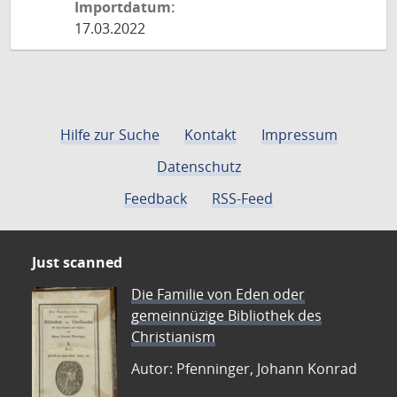
Importdatum:
17.03.2022
Hilfe zur Suche
Kontakt
Impressum
Datenschutz
Feedback
RSS-Feed
Just scanned
Die Familie von Eden oder
gemeinnüzige Bibliothek des
Christianism
Autor: Pfenninger, Johann Konrad