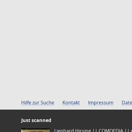
Hilfe zur Suche
Kontakt
Impressum
Date
Just scanned
Lienhard Hirsing.|| COMOEDIA || vo