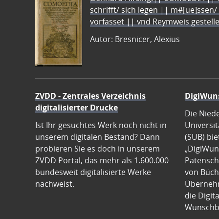
schrifft/ sich legen || m#[ue]ssen/
vorfasset || vnd Reymweis gestel
Autor: Bresnicer, Alexius
ZVDD - Zentrales Verzeichnis
DigiWun
digitalisierter Drucke
Die Nied
Ist Ihr gesuchtes Werk noch nicht in
Universit
unserem digitalen Bestand? Dann
(SUB) bie
probieren Sie es doch in unserem
„DigiWun
ZVDD Portal, das mehr als 1.600.000
Patenscha
bundesweit digitalisierte Werke
von Büch
nachweist.
Übernehm
die Digit
Wunschb