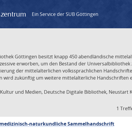
gszentrum
Ein Service der SUB Göttingen
liothek Göttingen besitzt knapp 450 abendländische mittela
ukzessive erworben, um den Bestand der Universalbibliothe
lisierung der mittelalterlichen volkssprachlichen Handschri
ion wird zukünftig um weitere mittelalterliche Handschriften
ultur und Medien, Deutsche Digitale Bibliothek, Neustart 
1 Treff
sch-medizinisch-naturkundliche Sammelhandschrift