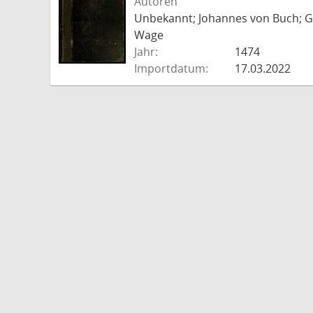
Autoren
Unbekannt; Johannes von Buch; Go
Wage
Jahr:
1474
Importdatum:
17.03.2022