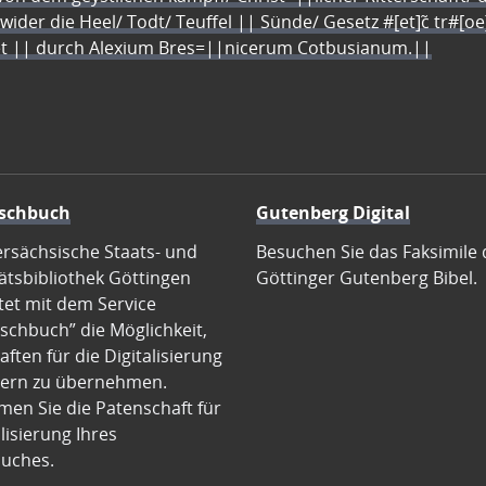
 wider die Heel/ Todt/ Teuffel || Sünde/ Gesetz #[et]c̃ tr#[o
let || durch Alexium Bres=||nicerum Cotbusianum.||
schbuch
Gutenberg Digital
ersächsische Staats- und
Besuchen Sie das Faksimile 
ätsbibliothek Göttingen
Göttinger Gutenberg Bibel.
tet mit dem Service
schbuch” die Möglichkeit,
ften für die Digitalisierung
ern zu übernehmen.
en Sie die Patenschaft für
alisierung Ihres
uches.