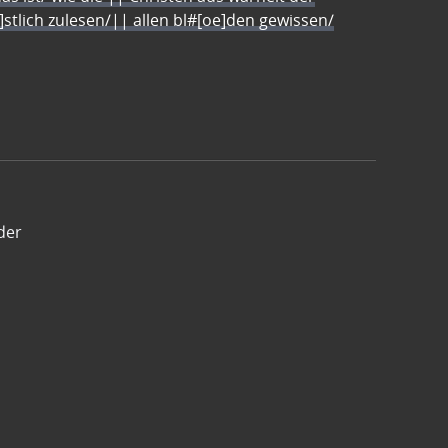
e]stlich zulesen/|| allen bl#[oe]den gewissen/
der