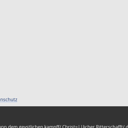
nschutz
n dem geystlichen kampff/ Christ=||licher Ritterschafft/ da