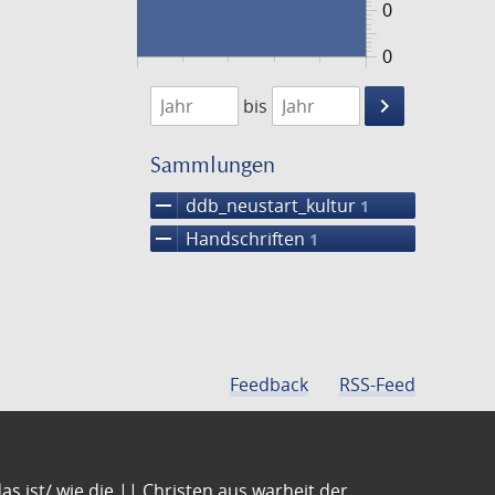
0
0
1474
1475
keyboard_arrow_right
bis
Suche
einschränke
Sammlungen
remove
ddb_neustart_kultur
1
remove
Handschriften
1
Feedback
RSS-Feed
s ist/ wie die || Christen aus warheit der