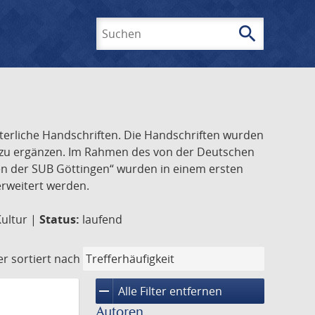
search
Suchen
lterliche Handschriften. Die Handschriften wurden
k zu ergänzen. Im Rahmen des von der Deutschen
ften der SUB Göttingen“ wurden in einem ersten
 erweitert werden.
Kultur |
Status:
laufend
er
sortiert nach
remove
Alle Filter entfernen
Autoren