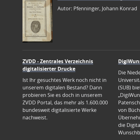
Autor: Pfenninger, Johann Konrad
ZVDD - Zentrales Verzeichnis
DigiWun
digitalisierter Drucke
Die Nied
Ist Ihr gesuchtes Werk noch nicht in
Universit
unserem digitalen Bestand? Dann
(SUB) bie
probieren Sie es doch in unserem
„DigiWun
ZVDD Portal, das mehr als 1.600.000
Patenscha
bundesweit digitalisierte Werke
von Büch
nachweist.
Übernehm
die Digit
Wunschb