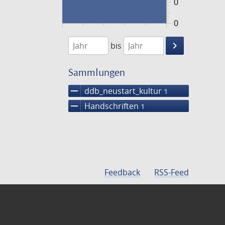
0
0
1474
1475
keyboard_arrow_right
bis
Suche
einschränke
Sammlungen
remove
ddb_neustart_kultur
1
remove
Handschriften
1
Feedback
RSS-Feed