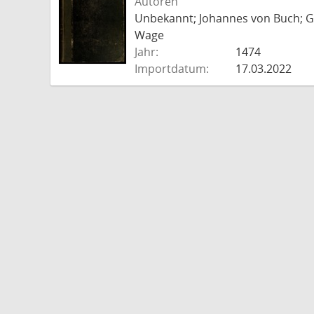
Autoren
Unbekannt; Johannes von Buch; Go
Wage
Jahr:
1474
Importdatum:
17.03.2022