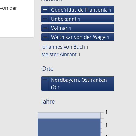
 von der
remove
Godefridus de Franconia
1
remove
Unbekannt
1
remove
Volmar
1
remove
Walthisar von der Wage
1
Johannes von Buch
1
Meister Albrant
1
Orte
remove
Nordbayern, Ostfranken
(?)
1
Jahre
1
1