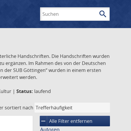
search
Suchen
lterliche Handschriften. Die Handschriften wurden
k zu ergänzen. Im Rahmen des von der Deutschen
ften der SUB Göttingen“ wurden in einem ersten
 erweitert werden.
Kultur |
Status:
laufend
er
sortiert nach
remove
Alle Filter entfernen
Autoren