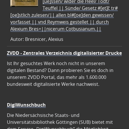
[ue]ssen/ wider die Heel/ Todt/
Teuffel || Sünde/ Gesetz #[et]c̃ tr#
[oe]stlich zulesen/|| allen bl#[oe]den gewissen/
vorfasset || vnd Reymweis gestellet || durch
Alexium Bres=||nicerum Cotbusianum.||
Autor: Bresnicer, Alexius
ZVDD - Zentrales Verzeichnis digitalisierter Drucke
Ist Ihr gesuchtes Werk noch nicht in unserem
digitalen Bestand? Dann probieren Sie es doch in
unserem ZVDD Portal, das mehr als 1.600.000
bundesweit digitalisierte Werke nachweist.
DigiWunschbuch
Die Niedersächsische Staats- und
Universitätsbibliothek Göttingen (SUB) bietet mit