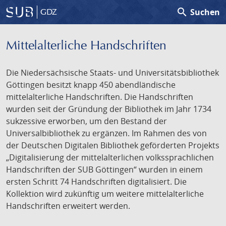
search
Suchen
GDZ
Mittelalterliche Handschriften
Die Niedersächsische Staats- und Universitätsbibliothek
Göttingen besitzt knapp 450 abendländische
mittelalterliche Handschriften. Die Handschriften
wurden seit der Gründung der Bibliothek im Jahr 1734
sukzessive erworben, um den Bestand der
Universalbibliothek zu ergänzen. Im Rahmen des von
der Deutschen Digitalen Bibliothek geförderten Projekts
„Digitalisierung der mittelalterlichen volkssprachlichen
Handschriften der SUB Göttingen“ wurden in einem
ersten Schritt 74 Handschriften digitalisiert. Die
Kollektion wird zukünftig um weitere mittelalterliche
Handschriften erweitert werden.