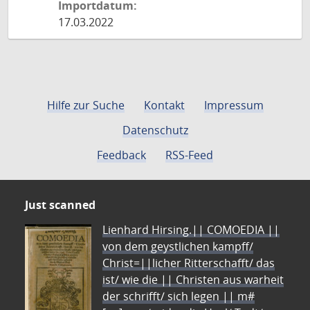
Importdatum:
17.03.2022
Hilfe zur Suche
Kontakt
Impressum
Datenschutz
Feedback
RSS-Feed
Just scanned
Lienhard Hirsing.|| COMOEDIA ||
von dem geystlichen kampff/
Christ=||licher Ritterschafft/ das
ist/ wie die || Christen aus warheit
der schrifft/ sich legen || m#