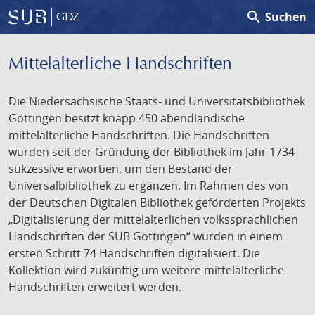
search
Suchen
GDZ
Mittelalterliche Handschriften
Die Niedersächsische Staats- und Universitätsbibliothek
Göttingen besitzt knapp 450 abendländische
mittelalterliche Handschriften. Die Handschriften
wurden seit der Gründung der Bibliothek im Jahr 1734
sukzessive erworben, um den Bestand der
Universalbibliothek zu ergänzen. Im Rahmen des von
der Deutschen Digitalen Bibliothek geförderten Projekts
„Digitalisierung der mittelalterlichen volkssprachlichen
Handschriften der SUB Göttingen“ wurden in einem
ersten Schritt 74 Handschriften digitalisiert. Die
Kollektion wird zukünftig um weitere mittelalterliche
Handschriften erweitert werden.