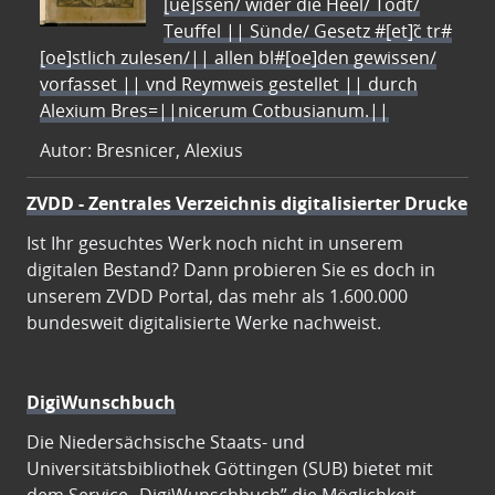
[ue]ssen/ wider die Heel/ Todt/
Teuffel || Sünde/ Gesetz #[et]c̃ tr#
[oe]stlich zulesen/|| allen bl#[oe]den gewissen/
vorfasset || vnd Reymweis gestellet || durch
Alexium Bres=||nicerum Cotbusianum.||
Autor: Bresnicer, Alexius
ZVDD - Zentrales Verzeichnis digitalisierter Drucke
Ist Ihr gesuchtes Werk noch nicht in unserem
digitalen Bestand? Dann probieren Sie es doch in
unserem ZVDD Portal, das mehr als 1.600.000
bundesweit digitalisierte Werke nachweist.
DigiWunschbuch
Die Niedersächsische Staats- und
Universitätsbibliothek Göttingen (SUB) bietet mit