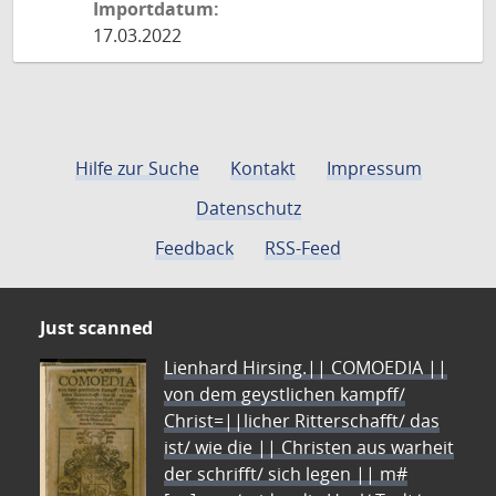
Importdatum:
17.03.2022
Hilfe zur Suche
Kontakt
Impressum
Datenschutz
Feedback
RSS-Feed
Just scanned
Lienhard Hirsing.|| COMOEDIA ||
von dem geystlichen kampff/
Christ=||licher Ritterschafft/ das
ist/ wie die || Christen aus warheit
der schrifft/ sich legen || m#