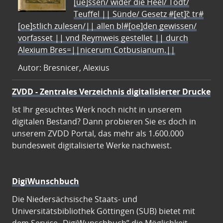
[ue]ssen/ wider die Heel/ Todt/
Teuffel || Sünde/ Gesetz #[et]c̃ tr#
[oe]stlich zulesen/|| allen bl#[oe]den gewissen/
vorfasset || vnd Reymweis gestellet || durch
Alexium Bres=||nicerum Cotbusianum.||
Autor: Bresnicer, Alexius
ZVDD - Zentrales Verzeichnis digitalisierter Drucke
Ist Ihr gesuchtes Werk noch nicht in unserem
digitalen Bestand? Dann probieren Sie es doch in
unserem ZVDD Portal, das mehr als 1.600.000
bundesweit digitalisierte Werke nachweist.
DigiWunschbuch
Die Niedersächsische Staats- und
Universitätsbibliothek Göttingen (SUB) bietet mit