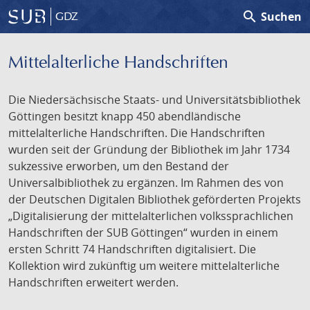
search
Suchen
GDZ
Mittelalterliche Handschriften
Die Niedersächsische Staats- und Universitätsbibliothek
Göttingen besitzt knapp 450 abendländische
mittelalterliche Handschriften. Die Handschriften
wurden seit der Gründung der Bibliothek im Jahr 1734
sukzessive erworben, um den Bestand der
Universalbibliothek zu ergänzen. Im Rahmen des von
der Deutschen Digitalen Bibliothek geförderten Projekts
„Digitalisierung der mittelalterlichen volkssprachlichen
Handschriften der SUB Göttingen“ wurden in einem
ersten Schritt 74 Handschriften digitalisiert. Die
Kollektion wird zukünftig um weitere mittelalterliche
Handschriften erweitert werden.