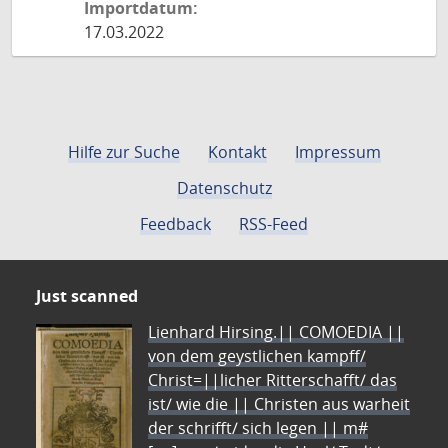
Importdatum:
17.03.2022
Hilfe zur Suche
Kontakt
Impressum
Datenschutz
Feedback
RSS-Feed
Just scanned
Lienhard Hirsing.|| COMOEDIA ||
von dem geystlichen kampff/
Christ=||licher Ritterschafft/ das
ist/ wie die || Christen aus warheit
der schrifft/ sich legen || m#