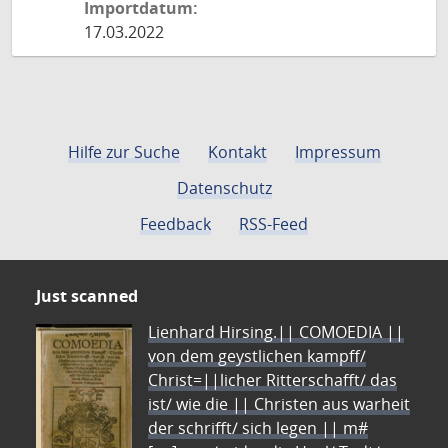
Importdatum:
17.03.2022
Hilfe zur Suche
Kontakt
Impressum
Datenschutz
Feedback
RSS-Feed
Just scanned
Lienhard Hirsing.|| COMOEDIA ||
von dem geystlichen kampff/
Christ=||licher Ritterschafft/ das
ist/ wie die || Christen aus warheit
der schrifft/ sich legen || m#