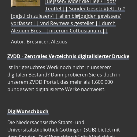
[ue]ssen/ wider die Heel/ Todt/
Teuffel || Sünde/ Gesetz #[et]c̃ tr#
[oe]stlich zulesen/|| allen bl#[oe]den gewissen/
vorfasset || vnd Reymweis gestellet || durch
Alexium Bres=||nicerum Cotbusianum.||
Autor: Bresnicer, Alexius
ZVDD - Zentrales Verzeichnis digitalisierter Drucke
Ist Ihr gesuchtes Werk noch nicht in unserem
digitalen Bestand? Dann probieren Sie es doch in
unserem ZVDD Portal, das mehr als 1.600.000
bundesweit digitalisierte Werke nachweist.
DigiWunschbuch
Die Niedersächsische Staats- und
Universitätsbibliothek Göttingen (SUB) bietet mit