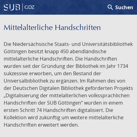
search
Suchen
GDZ
Mittelalterliche Handschriften
Die Niedersächsische Staats- und Universitätsbibliothek
Göttingen besitzt knapp 450 abendländische
mittelalterliche Handschriften. Die Handschriften
wurden seit der Gründung der Bibliothek im Jahr 1734
sukzessive erworben, um den Bestand der
Universalbibliothek zu ergänzen. Im Rahmen des von
der Deutschen Digitalen Bibliothek geförderten Projekts
„Digitalisierung der mittelalterlichen volkssprachlichen
Handschriften der SUB Göttingen“ wurden in einem
ersten Schritt 74 Handschriften digitalisiert. Die
Kollektion wird zukünftig um weitere mittelalterliche
Handschriften erweitert werden.