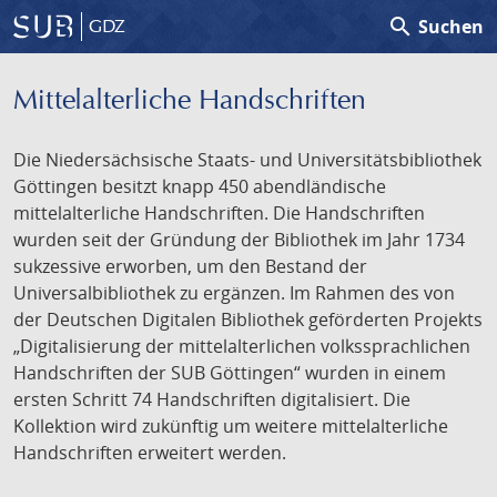
search
Suchen
GDZ
Mittelalterliche Handschriften
Die Niedersächsische Staats- und Universitätsbibliothek
Göttingen besitzt knapp 450 abendländische
mittelalterliche Handschriften. Die Handschriften
wurden seit der Gründung der Bibliothek im Jahr 1734
sukzessive erworben, um den Bestand der
Universalbibliothek zu ergänzen. Im Rahmen des von
der Deutschen Digitalen Bibliothek geförderten Projekts
„Digitalisierung der mittelalterlichen volkssprachlichen
Handschriften der SUB Göttingen“ wurden in einem
ersten Schritt 74 Handschriften digitalisiert. Die
Kollektion wird zukünftig um weitere mittelalterliche
Handschriften erweitert werden.