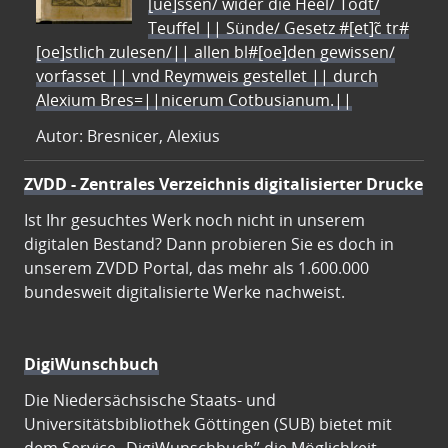
[ue]ssen/ wider die Heel/ Todt/
Teuffel || Sünde/ Gesetz #[et]c̃ tr#
[oe]stlich zulesen/|| allen bl#[oe]den gewissen/
vorfasset || vnd Reymweis gestellet || durch
Alexium Bres=||nicerum Cotbusianum.||
Autor: Bresnicer, Alexius
ZVDD - Zentrales Verzeichnis digitalisierter Drucke
Ist Ihr gesuchtes Werk noch nicht in unserem
digitalen Bestand? Dann probieren Sie es doch in
unserem ZVDD Portal, das mehr als 1.600.000
bundesweit digitalisierte Werke nachweist.
DigiWunschbuch
Die Niedersächsische Staats- und
Universitätsbibliothek Göttingen (SUB) bietet mit