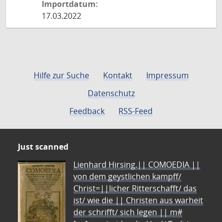
Importdatum:
17.03.2022
Hilfe zur Suche
Kontakt
Impressum
Datenschutz
Feedback
RSS-Feed
Just scanned
Lienhard Hirsing.|| COMOEDIA ||
von dem geystlichen kampff/
Christ=||licher Ritterschafft/ das
ist/ wie die || Christen aus warheit
der schrifft/ sich legen || m#