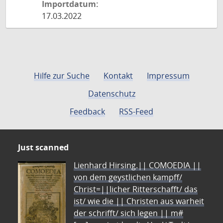
Importdatum:
17.03.2022
Hilfe zur Suche
Kontakt
Impressum
Datenschutz
Feedback
RSS-Feed
Just scanned
Lienhard Hirsing.|| COMOEDIA ||
von dem geystlichen kampff/
Christ=||licher Ritterschafft/ das
ist/ wie die || Christen aus warheit
der schrifft/ sich legen || m#