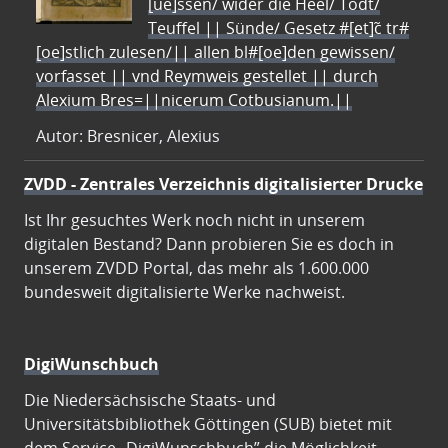
[ue]ssen/ wider die Heel/ Todt/
Teuffel || Sünde/ Gesetz #[et]c̃ tr#
[oe]stlich zulesen/|| allen bl#[oe]den gewissen/
vorfasset || vnd Reymweis gestellet || durch
Alexium Bres=||nicerum Cotbusianum.||
Autor: Bresnicer, Alexius
ZVDD - Zentrales Verzeichnis digitalisierter Drucke
Ist Ihr gesuchtes Werk noch nicht in unserem
digitalen Bestand? Dann probieren Sie es doch in
unserem ZVDD Portal, das mehr als 1.600.000
bundesweit digitalisierte Werke nachweist.
DigiWunschbuch
Die Niedersächsische Staats- und
Universitätsbibliothek Göttingen (SUB) bietet mit