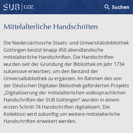
search
Suchen
GDZ
Mittelalterliche Handschriften
Die Niedersächsische Staats- und Universitätsbibliothek
Göttingen besitzt knapp 450 abendländische
mittelalterliche Handschriften. Die Handschriften
wurden seit der Gründung der Bibliothek im Jahr 1734
sukzessive erworben, um den Bestand der
Universalbibliothek zu ergänzen. Im Rahmen des von
der Deutschen Digitalen Bibliothek geförderten Projekts
„Digitalisierung der mittelalterlichen volkssprachlichen
Handschriften der SUB Göttingen“ wurden in einem
ersten Schritt 74 Handschriften digitalisiert. Die
Kollektion wird zukünftig um weitere mittelalterliche
Handschriften erweitert werden.