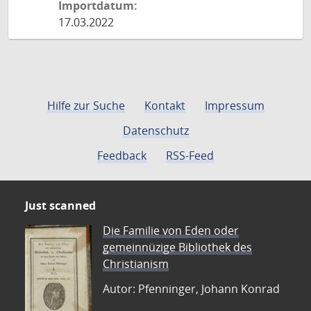
Importdatum:
17.03.2022
Hilfe zur Suche
Kontakt
Impressum
Datenschutz
Feedback
RSS-Feed
Just scanned
Die Familie von Eden oder
gemeinnüzige Bibliothek des
Christianism
Autor: Pfenninger, Johann Konrad