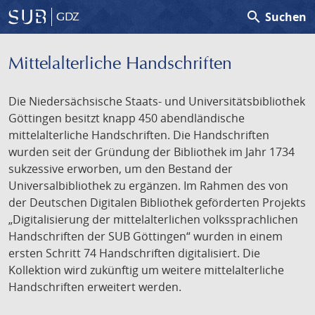
search
Suchen
GDZ
Mittelalterliche Handschriften
Die Niedersächsische Staats- und Universitätsbibliothek
Göttingen besitzt knapp 450 abendländische
mittelalterliche Handschriften. Die Handschriften
wurden seit der Gründung der Bibliothek im Jahr 1734
sukzessive erworben, um den Bestand der
Universalbibliothek zu ergänzen. Im Rahmen des von
der Deutschen Digitalen Bibliothek geförderten Projekts
„Digitalisierung der mittelalterlichen volkssprachlichen
Handschriften der SUB Göttingen“ wurden in einem
ersten Schritt 74 Handschriften digitalisiert. Die
Kollektion wird zukünftig um weitere mittelalterliche
Handschriften erweitert werden.