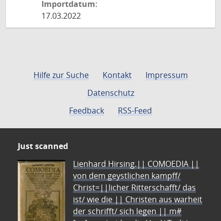
Importdatum:
17.03.2022
Hilfe zur Suche
Kontakt
Impressum
Datenschutz
Feedback
RSS-Feed
Just scanned
Lienhard Hirsing.|| COMOEDIA ||
von dem geystlichen kampff/
Christ=||licher Ritterschafft/ das
ist/ wie die || Christen aus warheit
der schrifft/ sich legen || m#