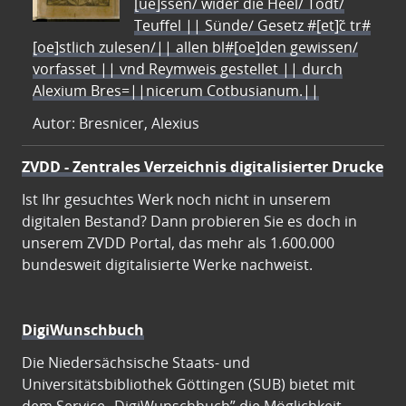
[ue]ssen/ wider die Heel/ Todt/
Teuffel || Sünde/ Gesetz #[et]c̃ tr#
[oe]stlich zulesen/|| allen bl#[oe]den gewissen/
vorfasset || vnd Reymweis gestellet || durch
Alexium Bres=||nicerum Cotbusianum.||
Autor: Bresnicer, Alexius
ZVDD - Zentrales Verzeichnis digitalisierter Drucke
Ist Ihr gesuchtes Werk noch nicht in unserem
digitalen Bestand? Dann probieren Sie es doch in
unserem ZVDD Portal, das mehr als 1.600.000
bundesweit digitalisierte Werke nachweist.
DigiWunschbuch
Die Niedersächsische Staats- und
Universitätsbibliothek Göttingen (SUB) bietet mit