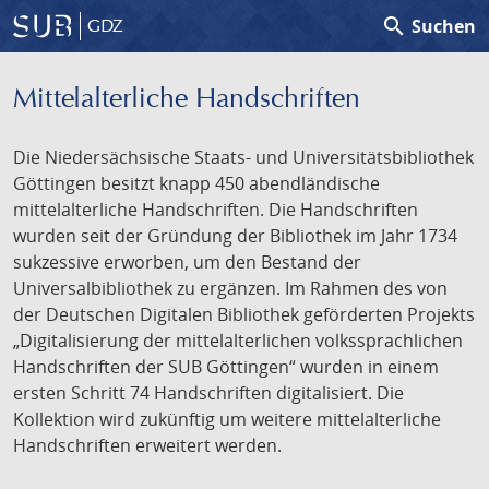
search
Suchen
GDZ
Mittelalterliche Handschriften
Die Niedersächsische Staats- und Universitätsbibliothek
Göttingen besitzt knapp 450 abendländische
mittelalterliche Handschriften. Die Handschriften
wurden seit der Gründung der Bibliothek im Jahr 1734
sukzessive erworben, um den Bestand der
Universalbibliothek zu ergänzen. Im Rahmen des von
der Deutschen Digitalen Bibliothek geförderten Projekts
„Digitalisierung der mittelalterlichen volkssprachlichen
Handschriften der SUB Göttingen“ wurden in einem
ersten Schritt 74 Handschriften digitalisiert. Die
Kollektion wird zukünftig um weitere mittelalterliche
Handschriften erweitert werden.