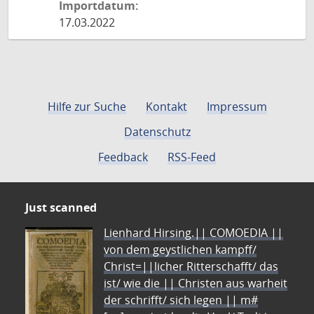
Importdatum:
17.03.2022
Hilfe zur Suche
Kontakt
Impressum
Datenschutz
Feedback
RSS-Feed
Just scanned
Lienhard Hirsing.|| COMOEDIA ||
von dem geystlichen kampff/
Christ=||licher Ritterschafft/ das
ist/ wie die || Christen aus warheit
der schrifft/ sich legen || m#