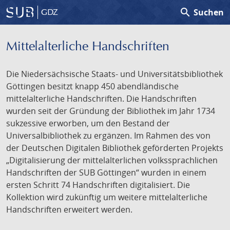
search
Suchen
GDZ
Mittelalterliche Handschriften
Die Niedersächsische Staats- und Universitätsbibliothek
Göttingen besitzt knapp 450 abendländische
mittelalterliche Handschriften. Die Handschriften
wurden seit der Gründung der Bibliothek im Jahr 1734
sukzessive erworben, um den Bestand der
Universalbibliothek zu ergänzen. Im Rahmen des von
der Deutschen Digitalen Bibliothek geförderten Projekts
„Digitalisierung der mittelalterlichen volkssprachlichen
Handschriften der SUB Göttingen“ wurden in einem
ersten Schritt 74 Handschriften digitalisiert. Die
Kollektion wird zukünftig um weitere mittelalterliche
Handschriften erweitert werden.