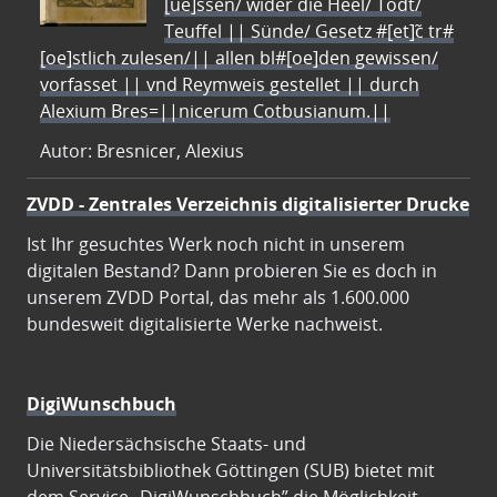
[ue]ssen/ wider die Heel/ Todt/
Teuffel || Sünde/ Gesetz #[et]c̃ tr#
[oe]stlich zulesen/|| allen bl#[oe]den gewissen/
vorfasset || vnd Reymweis gestellet || durch
Alexium Bres=||nicerum Cotbusianum.||
Autor: Bresnicer, Alexius
ZVDD - Zentrales Verzeichnis digitalisierter Drucke
Ist Ihr gesuchtes Werk noch nicht in unserem
digitalen Bestand? Dann probieren Sie es doch in
unserem ZVDD Portal, das mehr als 1.600.000
bundesweit digitalisierte Werke nachweist.
DigiWunschbuch
Die Niedersächsische Staats- und
Universitätsbibliothek Göttingen (SUB) bietet mit