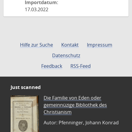
Importdatum:
17.03.2022
Hilfe zur Suche
Kontakt
Impressum
Datenschutz
Feedback
RSS-Feed
Just scanned
Die Familie von Eden oder
gemeinnüzige Bibliothek des
Christianism
Autor: Pfenninger, Johann Konrad