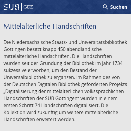
search
Suchen
GDZ
Mittelalterliche Handschriften
Die Niedersächsische Staats- und Universitätsbibliothek
Göttingen besitzt knapp 450 abendländische
mittelalterliche Handschriften. Die Handschriften
wurden seit der Gründung der Bibliothek im Jahr 1734
sukzessive erworben, um den Bestand der
Universalbibliothek zu ergänzen. Im Rahmen des von
der Deutschen Digitalen Bibliothek geförderten Projekts
„Digitalisierung der mittelalterlichen volkssprachlichen
Handschriften der SUB Göttingen“ wurden in einem
ersten Schritt 74 Handschriften digitalisiert. Die
Kollektion wird zukünftig um weitere mittelalterliche
Handschriften erweitert werden.