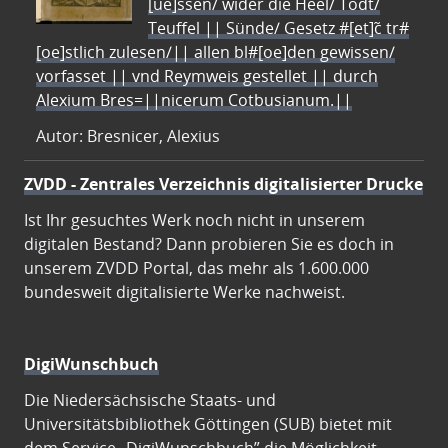
[ue]ssen/ wider die Heel/ Todt/
Teuffel || Sünde/ Gesetz #[et]c̃ tr#
[oe]stlich zulesen/|| allen bl#[oe]den gewissen/
vorfasset || vnd Reymweis gestellet || durch
Alexium Bres=||nicerum Cotbusianum.||
Autor: Bresnicer, Alexius
ZVDD - Zentrales Verzeichnis digitalisierter Drucke
Ist Ihr gesuchtes Werk noch nicht in unserem
digitalen Bestand? Dann probieren Sie es doch in
unserem ZVDD Portal, das mehr als 1.600.000
bundesweit digitalisierte Werke nachweist.
DigiWunschbuch
Die Niedersächsische Staats- und
Universitätsbibliothek Göttingen (SUB) bietet mit