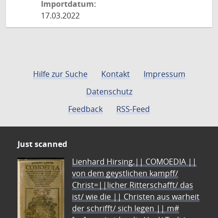
Importdatum:
17.03.2022
Hilfe zur Suche
Kontakt
Impressum
Datenschutz
Feedback
RSS-Feed
Just scanned
Lienhard Hirsing.|| COMOEDIA ||
von dem geystlichen kampff/
Christ=||licher Ritterschafft/ das
ist/ wie die || Christen aus warheit
der schrifft/ sich legen || m#