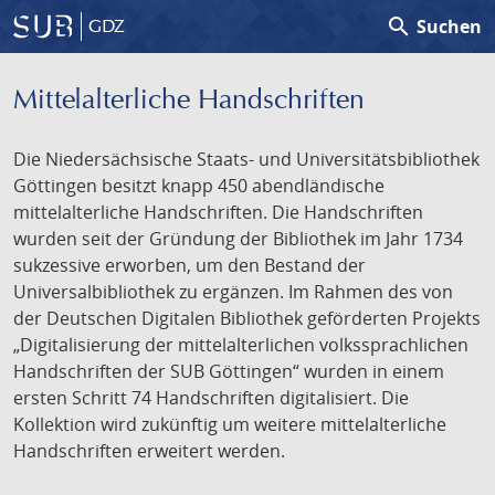
search
Suchen
GDZ
Mittelalterliche Handschriften
Die Niedersächsische Staats- und Universitätsbibliothek
Göttingen besitzt knapp 450 abendländische
mittelalterliche Handschriften. Die Handschriften
wurden seit der Gründung der Bibliothek im Jahr 1734
sukzessive erworben, um den Bestand der
Universalbibliothek zu ergänzen. Im Rahmen des von
der Deutschen Digitalen Bibliothek geförderten Projekts
„Digitalisierung der mittelalterlichen volkssprachlichen
Handschriften der SUB Göttingen“ wurden in einem
ersten Schritt 74 Handschriften digitalisiert. Die
Kollektion wird zukünftig um weitere mittelalterliche
Handschriften erweitert werden.