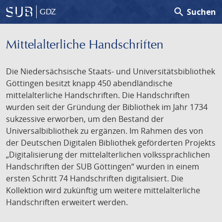
search
Suchen
GDZ
Mittelalterliche Handschriften
Die Niedersächsische Staats- und Universitätsbibliothek
Göttingen besitzt knapp 450 abendländische
mittelalterliche Handschriften. Die Handschriften
wurden seit der Gründung der Bibliothek im Jahr 1734
sukzessive erworben, um den Bestand der
Universalbibliothek zu ergänzen. Im Rahmen des von
der Deutschen Digitalen Bibliothek geförderten Projekts
„Digitalisierung der mittelalterlichen volkssprachlichen
Handschriften der SUB Göttingen“ wurden in einem
ersten Schritt 74 Handschriften digitalisiert. Die
Kollektion wird zukünftig um weitere mittelalterliche
Handschriften erweitert werden.