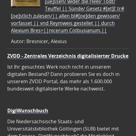
[ue]ssen/ wider die Heel/ Todt/
Teuffel || Sünde/ Gesetz #[et]c̃ tr#
[oe]stlich zulesen/|| allen bl#[oe]den gewissen/
vorfasset || vnd Reymweis gestellet || durch
Alexium Bres=||nicerum Cotbusianum.||
Autor: Bresnicer, Alexius
ZVDD - Zentrales Verzeichnis digitalisierter Drucke
Ist Ihr gesuchtes Werk noch nicht in unserem
digitalen Bestand? Dann probieren Sie es doch in
unserem ZVDD Portal, das mehr als 1.600.000
bundesweit digitalisierte Werke nachweist.
DigiWunschbuch
Die Niedersächsische Staats- und
Universitätsbibliothek Göttingen (SUB) bietet mit