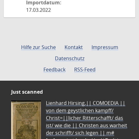
Importdatum:
17.03.2022
Hilfe zur Suche
Kontakt
Impressum
Datenschutz
Feedback
RSS-Feed
Just scanned
Lienhard Hirsing.|| COMOEDIA ||
von dem geystlichen kampff/
Christ=||licher Ritterschafft/ das
ist/ wie die || Christen aus warheit
der schrifft/ sich legen || m#