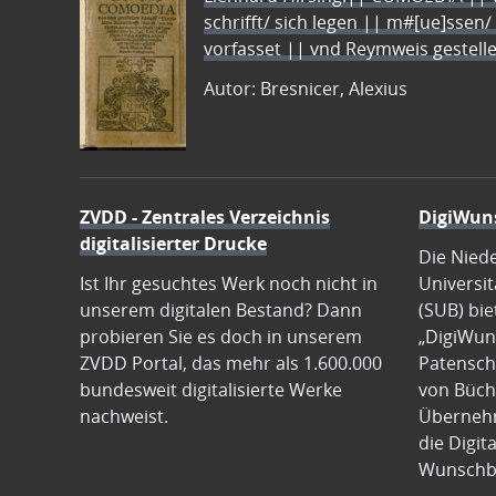
schrifft/ sich legen || m#[ue]ssen/
vorfasset || vnd Reymweis gestel
Autor: Bresnicer, Alexius
ZVDD - Zentrales Verzeichnis
DigiWun
digitalisierter Drucke
Die Nied
Ist Ihr gesuchtes Werk noch nicht in
Universit
unserem digitalen Bestand? Dann
(SUB) bie
probieren Sie es doch in unserem
„DigiWun
ZVDD Portal, das mehr als 1.600.000
Patenscha
bundesweit digitalisierte Werke
von Büch
nachweist.
Übernehm
die Digit
Wunschb