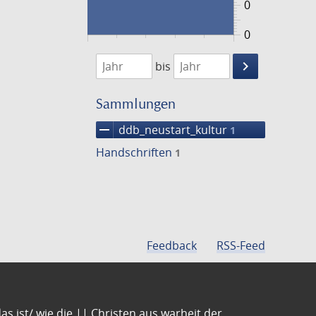
0
0
1474
1475
keyboard_arrow_right
bis
Suche
einschränke
Sammlungen
remove
ddb_neustart_kultur
1
Handschriften
1
Feedback
RSS-Feed
s ist/ wie die || Christen aus warheit der