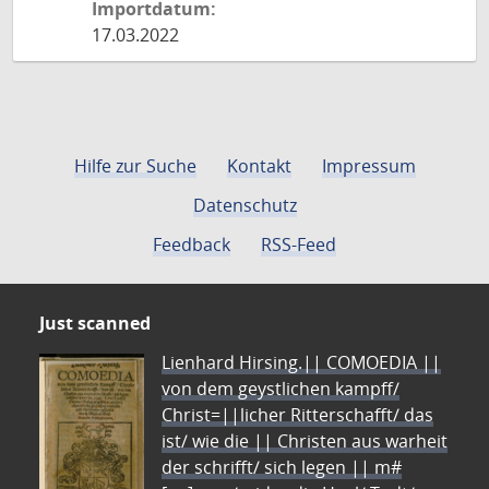
Importdatum:
17.03.2022
Hilfe zur Suche
Kontakt
Impressum
Datenschutz
Feedback
RSS-Feed
Just scanned
Lienhard Hirsing.|| COMOEDIA ||
von dem geystlichen kampff/
Christ=||licher Ritterschafft/ das
ist/ wie die || Christen aus warheit
der schrifft/ sich legen || m#