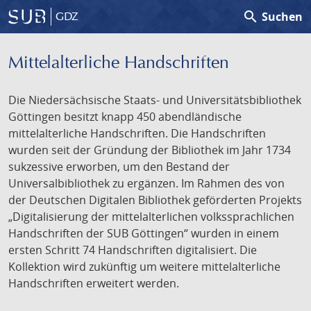
search
Suchen
GDZ
Mittelalterliche Handschriften
Die Niedersächsische Staats- und Universitätsbibliothek
Göttingen besitzt knapp 450 abendländische
mittelalterliche Handschriften. Die Handschriften
wurden seit der Gründung der Bibliothek im Jahr 1734
sukzessive erworben, um den Bestand der
Universalbibliothek zu ergänzen. Im Rahmen des von
der Deutschen Digitalen Bibliothek geförderten Projekts
„Digitalisierung der mittelalterlichen volkssprachlichen
Handschriften der SUB Göttingen“ wurden in einem
ersten Schritt 74 Handschriften digitalisiert. Die
Kollektion wird zukünftig um weitere mittelalterliche
Handschriften erweitert werden.