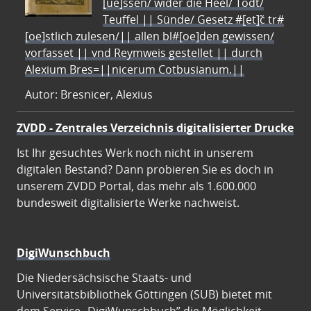
[ue]ssen/ wider die Heel/ Todt/
Teuffel || Sünde/ Gesetz #[et]c̃ tr#
[oe]stlich zulesen/|| allen bl#[oe]den gewissen/
vorfasset || vnd Reymweis gestellet || durch
Alexium Bres=||nicerum Cotbusianum.||
Autor: Bresnicer, Alexius
ZVDD - Zentrales Verzeichnis digitalisierter Drucke
Ist Ihr gesuchtes Werk noch nicht in unserem
digitalen Bestand? Dann probieren Sie es doch in
unserem ZVDD Portal, das mehr als 1.600.000
bundesweit digitalisierte Werke nachweist.
DigiWunschbuch
Die Niedersächsische Staats- und
Universitätsbibliothek Göttingen (SUB) bietet mit