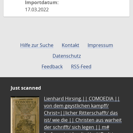
Importdatum:
17.03.2022
Hilfe zur Suche
Kontakt
Impressum
Datenschutz
Feedback
RSS-Feed
Just scanned
Lienhard Hirsing.|| COMOEDIA ||
von dem geystlichen kampff/
Christ=||licher Ritterschafft/ das
ist/ wie die || Christen aus warheit
der schrifft/ sich legen || m#