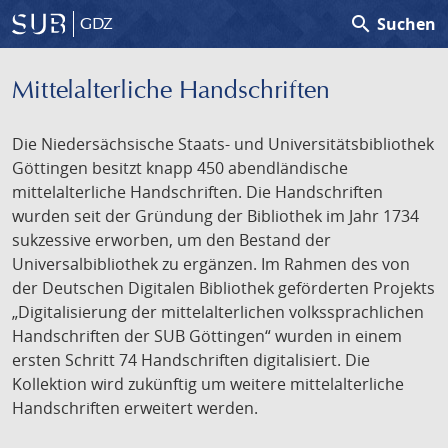
search
Suchen
GDZ
Mittelalterliche Handschriften
Die Niedersächsische Staats- und Universitätsbibliothek
Göttingen besitzt knapp 450 abendländische
mittelalterliche Handschriften. Die Handschriften
wurden seit der Gründung der Bibliothek im Jahr 1734
sukzessive erworben, um den Bestand der
Universalbibliothek zu ergänzen. Im Rahmen des von
der Deutschen Digitalen Bibliothek geförderten Projekts
„Digitalisierung der mittelalterlichen volkssprachlichen
Handschriften der SUB Göttingen“ wurden in einem
ersten Schritt 74 Handschriften digitalisiert. Die
Kollektion wird zukünftig um weitere mittelalterliche
Handschriften erweitert werden.