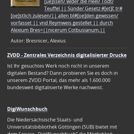
[ue]ssen/ wider die Heel/ Todt/
Teuffel || Sünde/ Gesetz #[et]c̃ tr#
[oe]stlich zulesen/|| allen bl#[oe]den gewissen/
vorfasset || vnd Reymweis gestellet || durch
Alexium Bres=||nicerum Cotbusianum.||
Autor: Bresnicer, Alexius
ZVDD - Zentrales Verzeichnis digitalisierter Drucke
Ist Ihr gesuchtes Werk noch nicht in unserem
digitalen Bestand? Dann probieren Sie es doch in
unserem ZVDD Portal, das mehr als 1.600.000
bundesweit digitalisierte Werke nachweist.
DigiWunschbuch
Die Niedersächsische Staats- und
Universitätsbibliothek Göttingen (SUB) bietet mit