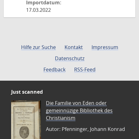
Importdatum:
17.03.2022
Hilfe zur Suche
Kontakt
Impressum
Datenschutz
Feedback
RSS-Feed
Just scanned
Die Familie von Eden oder
gemeinnüzige Bibliothek des
Christianism
Autor: Pfenninger, Johann Konrad