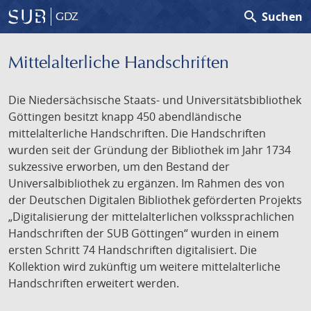
search
Suchen
GDZ
Mittelalterliche Handschriften
Die Niedersächsische Staats- und Universitätsbibliothek
Göttingen besitzt knapp 450 abendländische
mittelalterliche Handschriften. Die Handschriften
wurden seit der Gründung der Bibliothek im Jahr 1734
sukzessive erworben, um den Bestand der
Universalbibliothek zu ergänzen. Im Rahmen des von
der Deutschen Digitalen Bibliothek geförderten Projekts
„Digitalisierung der mittelalterlichen volkssprachlichen
Handschriften der SUB Göttingen“ wurden in einem
ersten Schritt 74 Handschriften digitalisiert. Die
Kollektion wird zukünftig um weitere mittelalterliche
Handschriften erweitert werden.