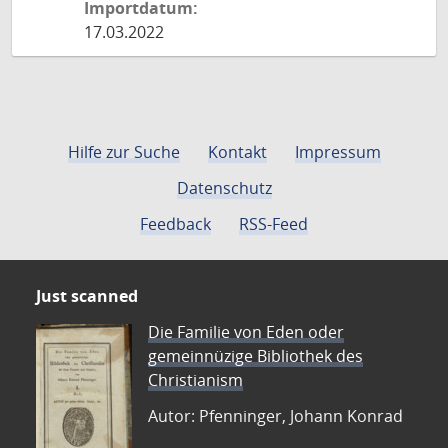
Importdatum:
17.03.2022
Hilfe zur Suche
Kontakt
Impressum
Datenschutz
Feedback
RSS-Feed
Just scanned
Die Familie von Eden oder
gemeinnüzige Bibliothek des
Christianism
Autor: Pfenninger, Johann Konrad