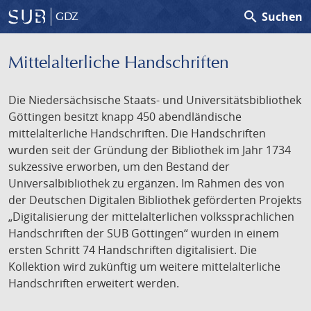
search
Suchen
GDZ
Mittelalterliche Handschriften
Die Niedersächsische Staats- und Universitätsbibliothek
Göttingen besitzt knapp 450 abendländische
mittelalterliche Handschriften. Die Handschriften
wurden seit der Gründung der Bibliothek im Jahr 1734
sukzessive erworben, um den Bestand der
Universalbibliothek zu ergänzen. Im Rahmen des von
der Deutschen Digitalen Bibliothek geförderten Projekts
„Digitalisierung der mittelalterlichen volkssprachlichen
Handschriften der SUB Göttingen“ wurden in einem
ersten Schritt 74 Handschriften digitalisiert. Die
Kollektion wird zukünftig um weitere mittelalterliche
Handschriften erweitert werden.