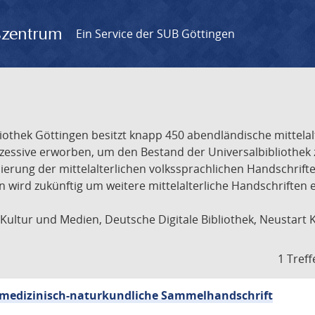
gszentrum
Ein Service der SUB Göttingen
liothek Göttingen besitzt knapp 450 abendländische mittela
ukzessive erworben, um den Bestand der Universalbibliothe
lisierung der mittelalterlichen volkssprachlichen Handschri
ion wird zukünftig um weitere mittelalterliche Handschriften
ultur und Medien, Deutsche Digitale Bibliothek, Neustart 
1 Treff
sch-medizinisch-naturkundliche Sammelhandschrift