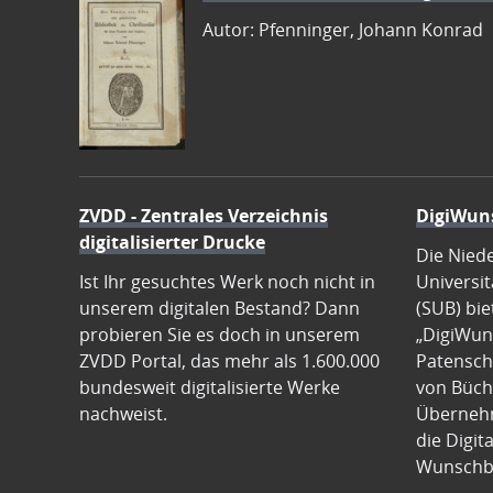
Autor: Pfenninger, Johann Konrad
ZVDD - Zentrales Verzeichnis
DigiWun
digitalisierter Drucke
Die Nied
Ist Ihr gesuchtes Werk noch nicht in
Universit
unserem digitalen Bestand? Dann
(SUB) bie
probieren Sie es doch in unserem
„DigiWun
ZVDD Portal, das mehr als 1.600.000
Patenscha
bundesweit digitalisierte Werke
von Büch
nachweist.
Übernehm
die Digit
Wunschb