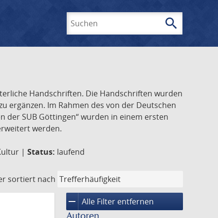
search
Suchen
lterliche Handschriften. Die Handschriften wurden
k zu ergänzen. Im Rahmen des von der Deutschen
ften der SUB Göttingen“ wurden in einem ersten
 erweitert werden.
Kultur |
Status:
laufend
er
sortiert nach
remove
Alle Filter entfernen
Autoren