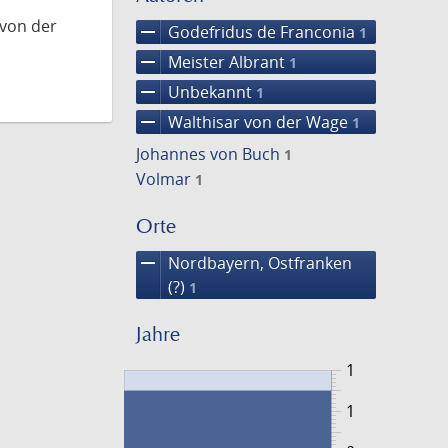
 von der
remove
Godefridus de Franconia
1
remove
Meister Albrant
1
remove
Unbekannt
1
remove
Walthisar von der Wage
1
Johannes von Buch
1
Volmar
1
Orte
remove
Nordbayern, Ostfranken
(?)
1
Jahre
1
1