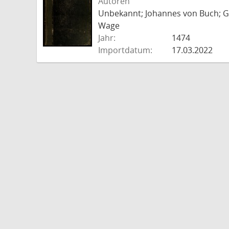
Autoren
Unbekannt; Johannes von Buch; Go
Wage
Jahr:
1474
Importdatum:
17.03.2022