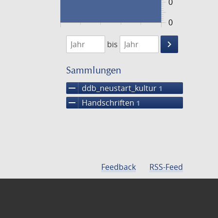
0
0
1474
1475
keyboard_arrow_right
bis
Suche
einschränke
Sammlungen
remove
ddb_neustart_kultur
1
remove
Handschriften
1
Feedback
RSS-Feed