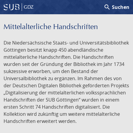
search
Suchen
GDZ
Mittelalterliche Handschriften
Die Niedersächsische Staats- und Universitätsbibliothek
Göttingen besitzt knapp 450 abendländische
mittelalterliche Handschriften. Die Handschriften
wurden seit der Gründung der Bibliothek im Jahr 1734
sukzessive erworben, um den Bestand der
Universalbibliothek zu ergänzen. Im Rahmen des von
der Deutschen Digitalen Bibliothek geförderten Projekts
„Digitalisierung der mittelalterlichen volkssprachlichen
Handschriften der SUB Göttingen“ wurden in einem
ersten Schritt 74 Handschriften digitalisiert. Die
Kollektion wird zukünftig um weitere mittelalterliche
Handschriften erweitert werden.