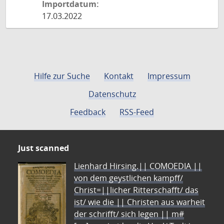
Importdatum:
17.03.2022
Hilfe zur Suche
Kontakt
Impressum
Datenschutz
Feedback
RSS-Feed
Just scanned
Lienhard Hirsing.|| COMOEDIA ||
von dem geystlichen kampff/
Christ=||licher Ritterschafft/ das
ist/ wie die || Christen aus warheit
der schrifft/ sich legen || m#