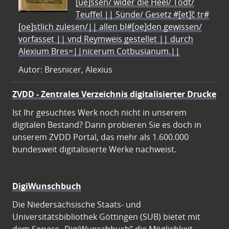
[ue]ssen/ wider die Heel/ Todt/
Teuffel || Sünde/ Gesetz #[et]c̃ tr#
[oe]stlich zulesen/|| allen bl#[oe]den gewissen/
vorfasset || vnd Reymweis gestellet || durch
Alexium Bres=||nicerum Cotbusianum.||
Autor: Bresnicer, Alexius
ZVDD - Zentrales Verzeichnis digitalisierter Drucke
Ist Ihr gesuchtes Werk noch nicht in unserem
digitalen Bestand? Dann probieren Sie es doch in
unserem ZVDD Portal, das mehr als 1.600.000
bundesweit digitalisierte Werke nachweist.
DigiWunschbuch
Die Niedersächsische Staats- und
Universitätsbibliothek Göttingen (SUB) bietet mit