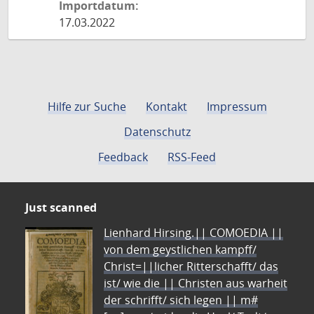
Importdatum:
17.03.2022
Hilfe zur Suche
Kontakt
Impressum
Datenschutz
Feedback
RSS-Feed
Just scanned
Lienhard Hirsing.|| COMOEDIA ||
von dem geystlichen kampff/
Christ=||licher Ritterschafft/ das
ist/ wie die || Christen aus warheit
der schrifft/ sich legen || m#