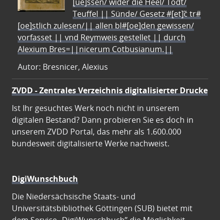
[ue]ssen/ wider die Heel/ Todt/
Teuffel || Sünde/ Gesetz #[et]c̃ tr#
[oe]stlich zulesen/|| allen bl#[oe]den gewissen/
vorfasset || vnd Reymweis gestellet || durch
Alexium Bres=||nicerum Cotbusianum.||
Autor: Bresnicer, Alexius
ZVDD - Zentrales Verzeichnis digitalisierter Drucke
Ist Ihr gesuchtes Werk noch nicht in unserem
digitalen Bestand? Dann probieren Sie es doch in
unserem ZVDD Portal, das mehr als 1.600.000
bundesweit digitalisierte Werke nachweist.
DigiWunschbuch
Die Niedersächsische Staats- und
Universitätsbibliothek Göttingen (SUB) bietet mit