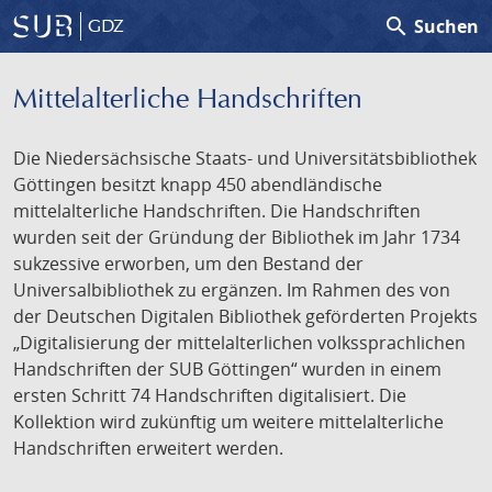
search
Suchen
GDZ
Mittelalterliche Handschriften
Die Niedersächsische Staats- und Universitätsbibliothek
Göttingen besitzt knapp 450 abendländische
mittelalterliche Handschriften. Die Handschriften
wurden seit der Gründung der Bibliothek im Jahr 1734
sukzessive erworben, um den Bestand der
Universalbibliothek zu ergänzen. Im Rahmen des von
der Deutschen Digitalen Bibliothek geförderten Projekts
„Digitalisierung der mittelalterlichen volkssprachlichen
Handschriften der SUB Göttingen“ wurden in einem
ersten Schritt 74 Handschriften digitalisiert. Die
Kollektion wird zukünftig um weitere mittelalterliche
Handschriften erweitert werden.