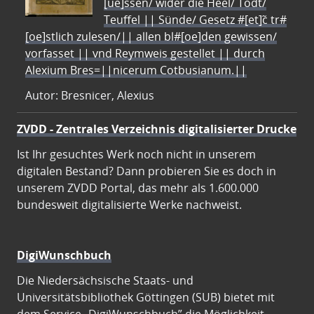
[ue]ssen/ wider die Heel/ Todt/
Teuffel || Sünde/ Gesetz #[et]c̃ tr#
[oe]stlich zulesen/|| allen bl#[oe]den gewissen/
vorfasset || vnd Reymweis gestellet || durch
Alexium Bres=||nicerum Cotbusianum.||
Autor: Bresnicer, Alexius
ZVDD - Zentrales Verzeichnis digitalisierter Drucke
Ist Ihr gesuchtes Werk noch nicht in unserem
digitalen Bestand? Dann probieren Sie es doch in
unserem ZVDD Portal, das mehr als 1.600.000
bundesweit digitalisierte Werke nachweist.
DigiWunschbuch
Die Niedersächsische Staats- und
Universitätsbibliothek Göttingen (SUB) bietet mit