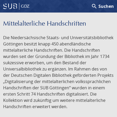
search
Suchen
GDZ
Mittelalterliche Handschriften
Die Niedersächsische Staats- und Universitätsbibliothek
Göttingen besitzt knapp 450 abendländische
mittelalterliche Handschriften. Die Handschriften
wurden seit der Gründung der Bibliothek im Jahr 1734
sukzessive erworben, um den Bestand der
Universalbibliothek zu ergänzen. Im Rahmen des von
der Deutschen Digitalen Bibliothek geförderten Projekts
„Digitalisierung der mittelalterlichen volkssprachlichen
Handschriften der SUB Göttingen“ wurden in einem
ersten Schritt 74 Handschriften digitalisiert. Die
Kollektion wird zukünftig um weitere mittelalterliche
Handschriften erweitert werden.