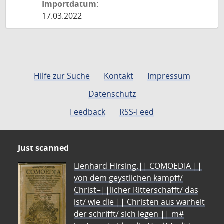
Importdatum:
17.03.2022
Hilfe zur Suche
Kontakt
Impressum
Datenschutz
Feedback
RSS-Feed
Just scanned
Lienhard Hirsing.|| COMOEDIA ||
von dem geystlichen kampff/
Christ=||licher Ritterschafft/ das
ist/ wie die || Christen aus warheit
der schrifft/ sich legen || m#